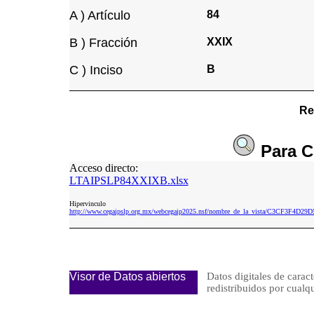
A ) Artículo
84
B ) Fracción
XXIX
C ) Inciso
B
Re
Para
C
Acceso directo:
LTAIPSLP84XXIXB.xlsx
Hipervinculo
http://www.cegaipslp.org.mx/webcegaip2025.nsf/nombre_de_la_vista/C3CF3F4
Visor de Datos abiertos
Datos digitales de caract
redistribuidos por cu