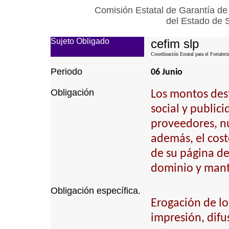
Comisión Estatal de Garantía de
del Estado de 
Sujeto Obligado
cefim slp
Coordinación Estatal para el Fortalec
Periodo
06 Junio
Obligación
Los montos dest
social y public
proveedores, n
además, el cost
de su página de 
dominio y mant
Obligación específica.
Erogación de lo
impresión, difu