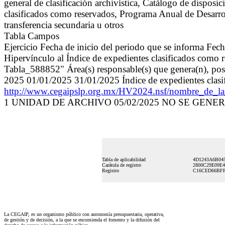
general de clasificación archivística, Catálogo de dispo
clasificados como reservados, Programa Anual de Desarro
transferencia secundaria u otros
Tabla Campos
Ejercicio Fecha de inicio del periodo que se informa Fec
Hipervínculo al Índice de expedientes clasificados como 
Tabla_588852" Área(s) responsable(s) que genera(n), pose
2025 01/01/2025 31/01/2025 Índice de expedientes clasi
http://www.cegaipslp.org.mx/HV2024.nsf/nombre
1 UNIDAD DE ARCHIVO 05/02/2025 NO SE GEN
Tabla de aplicabilidad
4D1243A6B04
Carátula de registro
2800C29E09E
Registro
C16CED66BFF
La CEGAIP, es un organismo público con autonomía presupuestaria, operativa,
de gestión y de decisión, a la que se encomienda el fomento y la difusión del