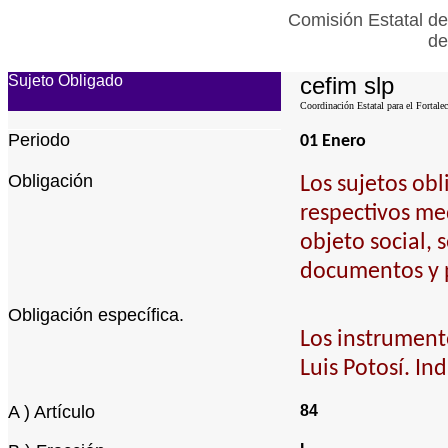
Comisión Estatal de
de
Sujeto Obligado
cefim slp
Coordinación Estatal para el Fortale
Periodo
01 Enero
Obligación
Los sujetos ob
respectivos med
objeto social, 
documentos y p
Obligación específica.
Los instrumento
Luis Potosí. In
A ) Artículo
84