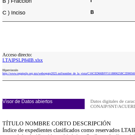
B ) Fracción
I
C ) Inciso
B
Acceso directo:
LTAIPSLP84IB.xlsx
Hipervinculo
http://www.cegaipslp.org.mx/webcegaip2025.nsf/nombre_de_la_vista/C16CED66BFF5118806258C2D0056
Visor de Datos abiertos
Datos digitales de carac
CONAIP/SNT/ACUERD
TÍTULO NOMBRE CORTO DESCRIPCIÓN
Índice de expedientes clasificados como reservados LTAIP