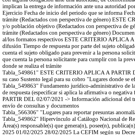
implican la entrega de información ante una autoridad por
Ejercicio Fecha de inicio del periodo que se informa Fec
trámite (Redactados con perspectiva de género) ESTE
y/o población objetivo (Redactados con perspectiva de gén
trámite (Redactados con perspectiva de género) Document
al/los formatos respectivos ESTE CRITERIO APLICA A 
difusión Tiempo de respuesta por parte del sujeto o
cuenta el sujeto obligado para prevenir a la persona 
que cuenta la persona solicitante para cumplir con la prev
donde se realiza el trámite
Tabla_549861" ESTE CRITERIO APLICA A PARTIR DEL 0
su caso Sustento legal para su cobro "Lugares donde se e
Tabla_549863" Fundamento jurídico-administrativo de la ex
de respuesta (especificar si aplica la afirmativa o neg
PARTIR DEL 02/07/2021 -> Información adicional del trá
envío de consultas y documentos
Tabla_566306" "Lugares para reportar presuntas anomalí
Tabla_549862" Hipervínculo al Catálogo Nacional de Regu
Área(s) responsable(s) que genera(n), posee(n), publica(n
2025 01/02/2025 28/02/2025 La CEFIM según su Decreto 