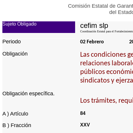
Comisión Estatal de Garant
del Estad
Sujeto Obligado
cefim slp
Coordinación Estatal para el Fortalecimient
Periodo
02 Febrero
2
Obligación
Las condiciones ge
relaciones laboral
públicos económic
sindicatos y ejerz
Obligación específica.
Los trámites, requ
A ) Artículo
84
B ) Fracción
XXV