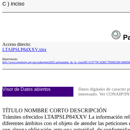
C ) Inciso
P
Acceso directo:
LTAIPSLP84XXV.xlsx
Hipervinculo
http://www.cegaipslp.org.mx/webcegaip2025.nsf/nombre_de_la_vista/BC1C6779CADEC7E006258C46005
Visor de Datos abiertos
Datos digitales de caracter p
interesado. Ver CONAIP/
TÍTULO NOMBRE CORTO DESCRIPCIÓN
Trámites ofrecidos LTAIPSLP84XXV La información relacio
diferentes ámbitos con el objeto de atender las peticiones 
con alguna obligación ante una autoridad, de conformidad