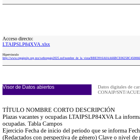
Acceso directo:
LTAIPSLP84XVA.xlsx
Hipervinculo
http://www.cegaipslp.org.mx/webcegaip2025.nsf/nombre_de_la_vista/BBE3916A0AA66BCE06258C4500
Visor de Datos abiertos
Datos digitales de car
CONAIP/SNT/ACUER
TÍTULO NOMBRE CORTO DESCRIPCIÓN
Plazas vacantes y ocupadas LTAIPSLP84XVA La información
ocupadas. Tabla Campos
Ejercicio Fecha de inicio del periodo que se informa Fe
(Redactados con perspectiva de género) Clave o nivel de p