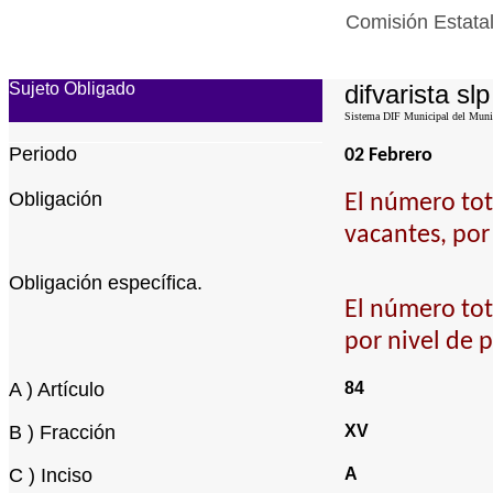
Comisión Estatal
Sujeto Obligado
difvarista slp
Sistema DIF Municipal del Munici
Periodo
02 Febrero
Obligación
El número tota
vacantes, por
Obligación específica.
El número tota
por nivel de 
A ) Artículo
84
B ) Fracción
XV
C ) Inciso
A