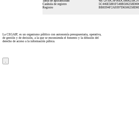
Tabla de aplicabilidad
4B72F50C9F00DC0806258CF
Carátula de registro
5C446E5881F548B506258D0
Registro
BB8394F2A9397D6506258D0
La CEGAIP, es un organismo público con autonomía presupuestaria, operativa,
de gestión y de decisión, a la que se encomienda el fomento y la difusión del
derecho de acceso a la información púbica.