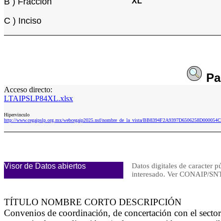
B ) Fracción
XL
C ) Inciso
Pa
Acceso directo:
LTAIPSLP84XL.xlsx
Hipervinculo
http://www.cegaipslp.org.mx/webcegaip2025.nsf/nombre_de_la_vista/BB8394F2A9397D6506258D000054
Visor de Datos abiertos
Datos digitales de caracter p
interesado. Ver CONAIP/
TÍTULO NOMBRE CORTO DESCRIPCIÓN
Convenios de coordinación, de concertación con el secto