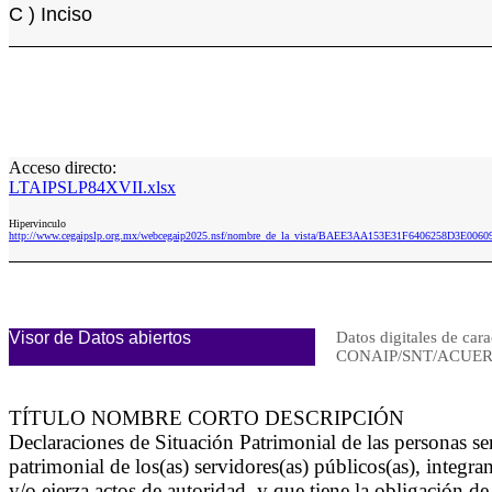
C ) Inciso
Acceso directo:
LTAIPSLP84XVII.xlsx
Hipervinculo
http://www.cegaipslp.org.mx/webcegaip2025.nsf/nombre_de_la_vista/BAEE3AA153E31F6406258D3E0060
Visor de Datos abiertos
Datos digitales de cara
CONAIP/SNT/ACUERD
TÍTULO NOMBRE CORTO DESCRIPCIÓN
Declaraciones de Situación Patrimonial de las personas s
patrimonial de los(as) servidores(as) públicos(as), inte
y/o ejerza actos de autoridad, y que tiene la obligación d