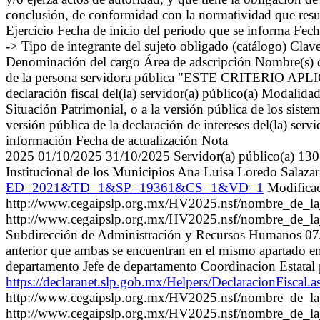
conclusión, de conformidad con la normatividad que resu
Ejercicio Fecha de inicio del periodo que se informa
-> Tipo de integrante del sujeto obligado (catálogo) Cla
Denominación del cargo Área de adscripción Nombre(s) de
de la persona servidora pública "ESTE CRITERIO APLIC
declaración fiscal del(la) servidor(a) público(a) Modalida
Situación Patrimonial, o a la versión pública de los siste
versión pública de la declaración de intereses del(la) serv
información Fecha de actualización Nota
2025 01/10/2025 31/10/2025 Servidor(a) público(a) 1307 
Institucional de los Municipios Ana Luisa Loredo Salaza
ED=2021&TD=1&SP=19361&CS=1&VD=1
Modifica
http://www.cegaipslp.org.mx/HV2025.nsf/nombre_de
http://www.cegaipslp.org.mx/HV2025.nsf/nombre_de
Subdirección de Administración y Recursos Humanos 07/11
anterior que ambas se encuentran en el mismo apartado 
departamento Jefe de departamento Coordinacion Estatal
https://declaranet.slp.gob.mx/Helpers/Declaracio
http://www.cegaipslp.org.mx/HV2025.nsf/nombre_de
http://www.cegaipslp.org.mx/HV2025.nsf/nombre_de