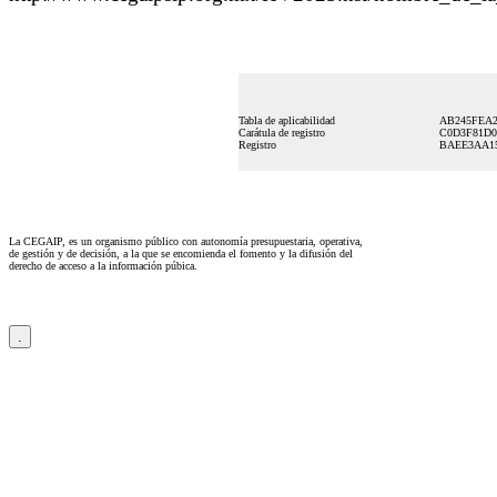
Tabla de aplicabilidad
AB245FEA2
Carátula de registro
C0D3F81D0
Registro
BAEE3AA15
La CEGAIP, es un organismo público con autonomía presupuestaria, operativa,
de gestión y de decisión, a la que se encomienda el fomento y la difusión del
derecho de acceso a la información púbica.