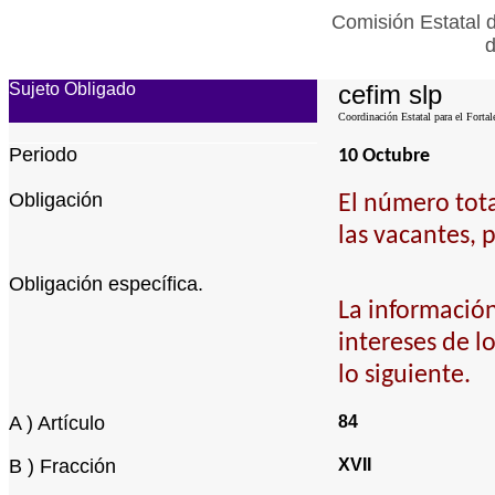
Comisión Estatal 
d
Sujeto Obligado
cefim slp
Coordinación Estatal para el Fortal
Periodo
10 Octubre
Obligación
El número tota
las vacantes, 
Obligación específica.
La información
intereses de l
lo siguiente.
A ) Artículo
84
B ) Fracción
XVII