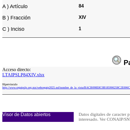
A ) Artículo
84
B ) Fracción
XIV
C ) Inciso
1
P
Acceso directo:
LTAIPSLP84XIV.xlsx
Hipervinculo
http://www.cegaipslp.org.mx/webcegaip2025.nsf/nombre_de_la_vista/BACB098E8C0B185906258C2E006
Visor de Datos abiertos
Datos digitales de caracter 
interesado. Ver CONAIP/