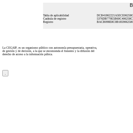
B
Tabla de aplicabilidad
DCB41862221A5ECE06258
Carátula de registro
5376DB779E5B60C406258C
Registro
BACB098E8C0B185906258
La CEGAIP, es un organismo público con autonomía presupuestaria, operativa,
de gestión y de decisión, a la que se encomienda el fomento y la difusión del
derecho de acceso a la información púbica.