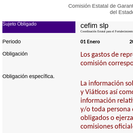
Comisión Estatal de Garant
del Estad
Sujeto Obligado
cefim slp
Coordinación Estatal para el Fortalecimient
Periodo
01 Enero
2
Obligación
Los gastos de repr
comisión corresp
Obligación específica.
La información sob
y Viáticos así com
información relat
y/o toda persona 
obligados o ejerz
comisiones oficia