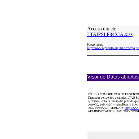
Acceso directo:
LTAIPSLP84XIA.xlsx
Hipervinculo
http://www.cegaipslp.org.mx/webcega
Visor de Datos abiertos
TÍTULO NOMBRE CORTO DESCRIP
Tabulador de sueldos y salarios LTAIPSL
Ejercicio Fecha de inicio del periodo que
posee(n), publica(n) y actualizan la info
2025 01/01/2025 31/01/2025
http://w
ADMINISTRACION 10/02/2025 NIN