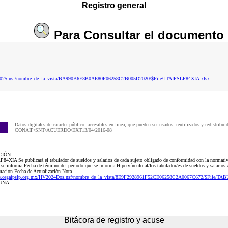
Registro general
Para
Consultar
el documento
ip2025.nsf/nombre_de_la_vista/BA990B6E3B0AE80F06258C2B005D2020/$File/LTAIPSLP84XIA.xlsx
Datos digitales de caracter público, accesibles en linea, que pueden ser usados, reutilizados y redistribui
CONAIP/SNT/ACUERDO/EXT13/04/2016-08
CIÓN
P84XIA Se publicará el tabulador de sueldos y salarios de cada sujeto obligado de conformidad con la normati
 se informa Fecha de término del periodo que se informa Hipervínculo al/los tabulador/es de sueldos y salarios Á
rmación Fecha de Actualización Nota
ww.cegaipslp.org.mx/HV2024Dos.nsf/nombre_de_la_vista/8E9F2928961F52CE06258C2A0067C672/$Fil
GUNA
Bitácora de registro y acuse