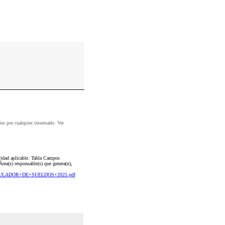
dos por cualquier interesado. Ver
vidad aplicable. Tabla Campos
rea(s) responsable(s) que genera(n),
e/TABULADOR+DE+SUELDOS+2025.pdf