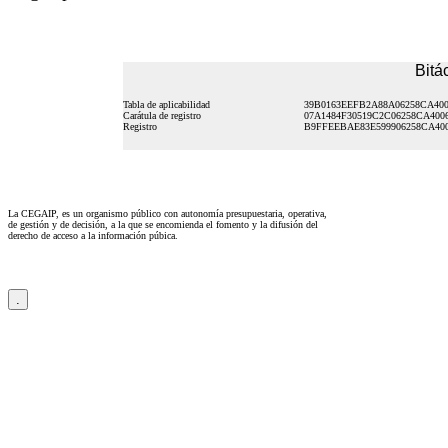
Bitá
Tabla de aplicabilidad
39B0163EEFB2A88A06258CA40
Carátula de registro
07A1484F30519C2C06258CA400
Registro
B9FFEEBAE83E599906258CA40
La CEGAIP, es un organismo público con autonomía presupuestaria, operativa,
de gestión y de decisión, a la que se encomienda el fomento y la difusión del
derecho de acceso a la información púbica.