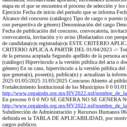
etapa en el que se encuentra el proceso de selección y lo
Ejercicio Fecha de inicio del periodo que se informa Fec
Alcance del concurso (catálogo) Tipo de cargo o puesto 
con perspectiva de género) Denominación del cargo Deno
Fecha de publicación del concurso, convocatoria, invita
convocatoria, invitación y/o aviso (Redactados con persp
de candidata(o)s registrada(o)s ESTE CRITERIO APLI
CRITERIO APLICA A PARTIR DEL 01/04/2023 -> Total de
de la persona aceptada Segundo apellido de la pers
(catálogo) Hipervínculo a la versión pública del acta o 
género) En su caso, hipervínculo a la versión pública del
que genera(n), posee(n), publica(n) y actualizan la infor
2025 01/05/2025 31/05/2025 Concurso Abierto al públi
Fortalecimiento Institucional de los Municipios 0 0 01/0
http://www.cegaipslp.org.mx/HV2022.nsf/nombre_de_
En proceso 0 0 0 NO SE GENERA NO SE GENERA 
http://www.cegaipslp.org.mx/HV2022.nsf/nombre_de_
Subdirección de Administración y Recursos Humanos 0
definida en la TABLA DE APLICABILIDAD, por motivo qu
cargos publicos.