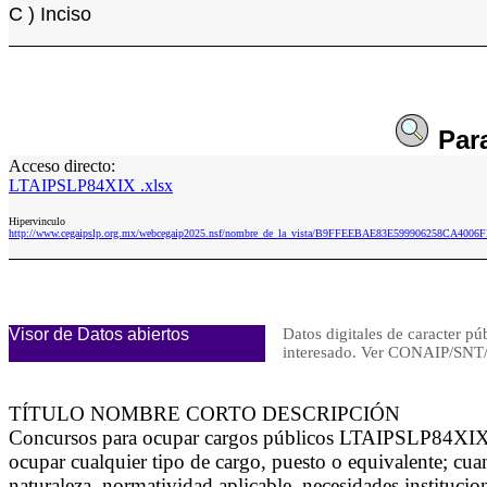
C ) Inciso
Par
Acceso directo:
LTAIPSLP84XIX .xlsx
Hipervinculo
http://www.cegaipslp.org.mx/webcegaip2025.nsf/nombre_de_la_vista/B9FFEEBAE83E599906258CA4006
Visor de Datos abiertos
Datos digitales de caracter pú
interesado. Ver CONAIP/S
TÍTULO NOMBRE CORTO DESCRIPCIÓN
Concursos para ocupar cargos públicos LTAIPSLP84XIX Se
ocupar cualquier tipo de cargo, puesto o equivalente; cu
naturaleza, normatividad aplicable, necesidades institucio