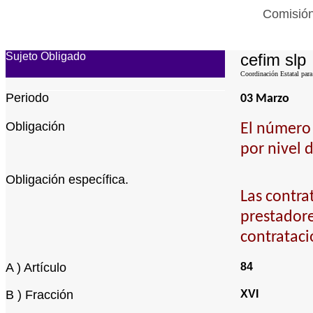
Comisión
Sujeto Obligado
cefim slp
Coordinación Estatal para
Periodo
03 Marzo
Obligación
El número 
por nivel 
Obligación específica.
Las contra
prestadore
contrataci
A ) Artículo
84
B ) Fracción
XVI