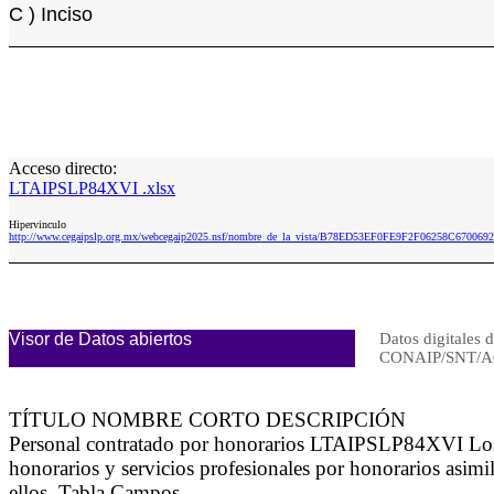
C ) Inciso
Acceso directo:
LTAIPSLP84XVI .xlsx
Hipervinculo
http://www.cegaipslp.org.mx/webcegaip2025.nsf/nombre_de_la_vista/B78ED53EF0FE9F2F06258C67006
Visor de Datos abiertos
Datos digitales d
CONAIP/SNT/A
TÍTULO NOMBRE CORTO DESCRIPCIÓN
Personal contratado por honorarios LTAIPSLP84XVI Los su
honorarios y servicios profesionales por honorarios asimi
ellos. Tabla Campos