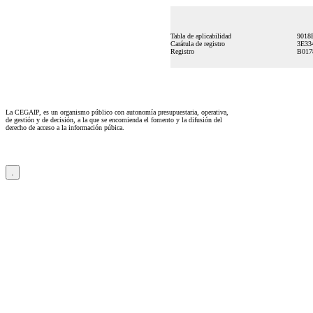
Tabla de aplicabilidad
9018
Carátula de registro
3E33
Registro
B017
La CEGAIP, es un organismo público con autonomía presupuestaria, operativa,
de gestión y de decisión, a la que se encomienda el fomento y la difusión del
derecho de acceso a la información púbica.