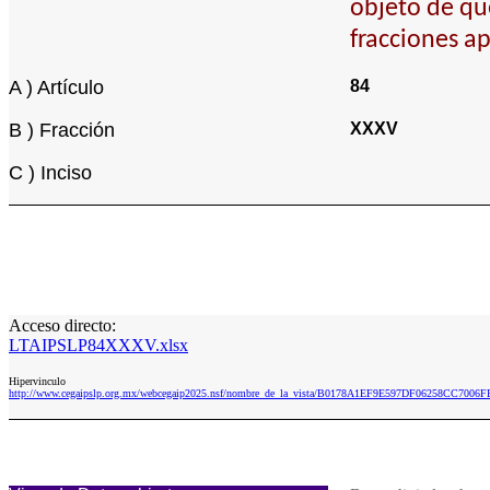
objeto de qu
fracciones ap
A ) Artículo
84
B ) Fracción
XXXV
C ) Inciso
Acceso directo:
LTAIPSLP84XXXV.xlsx
Hipervinculo
http://www.cegaipslp.org.mx/webcegaip2025.nsf/nombre_de_la_vista/B0178A1EF9E597DF06258CC7006