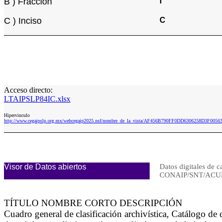
B ) Fracción
I
C ) Inciso
C
Acceso directo:
LTAIPSLP84IC.xlsx
Hipervinculo
http://www.cegaipslp.org.mx/webcegaip2025.nsf/nombre_de_la_vista/AF456B790FF0DD6306258D3F0056
Visor de Datos abiertos
Datos digitales de c
CONAIP/SNT/ACUE
TÍTULO NOMBRE CORTO DESCRIPCIÓN
Cuadro general de clasificación archivística, Catálogo d