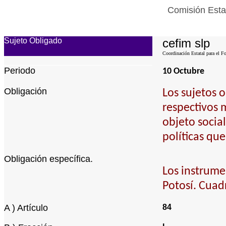
Comisión Estat
Sujeto Obligado
cefim slp
Coordinación Estatal para el Fo
Periodo
10 Octubre
Obligación
Los sujetos 
respectivos 
objeto socia
políticas qu
Obligación específica.
Los instrumen
Potosí. Cuadr
A ) Artículo
84