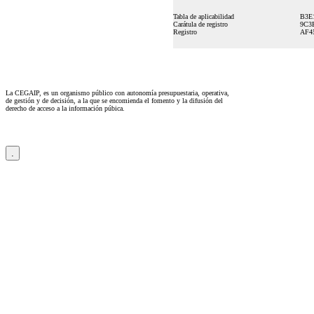
Tabla de aplicabilidad
B3E
Carátula de registro
9C3
Registro
AF4
La CEGAIP, es un organismo público con autonomía presupuestaria, operativa,
de gestión y de decisión, a la que se encomienda el fomento y la difusión del
derecho de acceso a la información púbica.