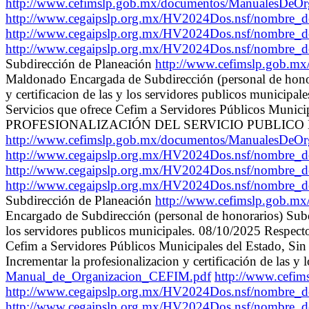
http://www.cefimslp.gob.mx/documentos/ManualesDeO
http://www.cegaipslp.org.mx/HV2024Dos.nsf/nombre
http://www.cegaipslp.org.mx/HV2024Dos.nsf/nombre_d
http://www.cegaipslp.org.mx/HV2024Dos.nsf/nombre_
Subdirección de Planeación
http://www.cefimslp.gob.m
Maldonado Encargada de Subdirección (personal de honora
y certificacion de las y los servidores publicos municipal
Servicios que ofrece Cefim a Servidores Públicos Munic
PROFESIONALIZACIÓN DEL SERVICIO PUBLICO MUNICIPAL 
http://www.cefimslp.gob.mx/documentos/ManualesDeO
http://www.cegaipslp.org.mx/HV2024Dos.nsf/nombre
http://www.cegaipslp.org.mx/HV2024Dos.nsf/nombre_d
http://www.cegaipslp.org.mx/HV2024Dos.nsf/nombre_
Subdirección de Planeación
http://www.cefimslp.gob.m
Encargado de Subdirección (personal de honorarios) Subdir
los servidores publicos municipales. 08/10/2025 Respecto 
Cefim a Servidores Públicos Municipales del Estado, 
Incrementar la profesionalizacion y certificación de las y
Manual_de_Organizacion_CEFIM.pdf
http://www.cefim
http://www.cegaipslp.org.mx/HV2024Dos.nsf/nombre
http://www.cegaipslp.org.mx/HV2024Dos.nsf/nombre_d