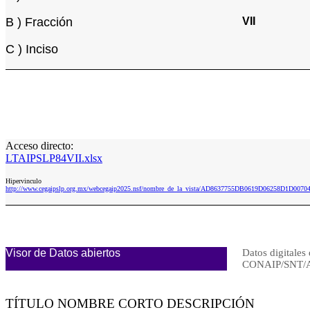
B ) Fracción
VII
C ) Inciso
Acceso directo:
LTAIPSLP84VII.xlsx
Hipervinculo
http://www.cegaipslp.org.mx/webcegaip2025.nsf/nombre_de_la_vista/AD8637755DB0619D06258D1D00704
Visor de Datos abiertos
Datos digitales 
CONAIP/SNT/
TÍTULO NOMBRE CORTO DESCRIPCIÓN