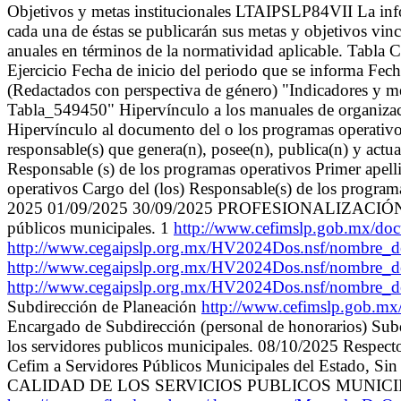
Objetivos y metas institucionales LTAIPSLP84VII La infor
cada una de éstas se publicarán sus metas y objetivos vincu
anuales en términos de la normatividad aplicable. Tabla
Ejercicio Fecha de inicio del periodo que se informa Fec
(Redactados con perspectiva de género) "Indicadores y me
Tabla_549450" Hipervínculo a los manuales de organizació
Hipervínculo al documento del o los programas operativos,
responsable(s) que genera(n), posee(n), publica(n) y act
Responsable (s) de los programas operativos Primer apell
operativos Cargo del (los) Responsable(s) de los progra
2025 01/09/2025 30/09/2025 PROFESIONALIZACIÓN DEL 
públicos municipales. 1
http://www.cefimslp.gob.mx/d
http://www.cegaipslp.org.mx/HV2024Dos.nsf/nombre
http://www.cegaipslp.org.mx/HV2024Dos.nsf/nombre_d
http://www.cegaipslp.org.mx/HV2024Dos.nsf/nombre_
Subdirección de Planeación
http://www.cefimslp.gob.m
Encargado de Subdirección (personal de honorarios) Subdir
los servidores publicos municipales. 08/10/2025 Respecto 
Cefim a Servidores Públicos Municipales del Estado, 
CALIDAD DE LOS SERVICIOS PUBLICOS MUNICIPALES. Incr