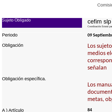
Comisió
Sujeto Obligado
cefim slp
Coordinación Estatal par
Periodo
09 Septiemb
Obligación
Los sujet
medios el
correspon
señalan
Obligación específica.
Los manual
documento
metas, obj
A ) Artículo
84