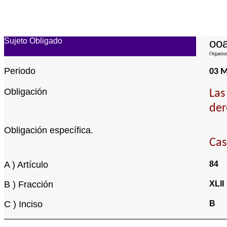
Sujeto Obligado
ooa
Organism
Periodo
03 M
Obligación
Las
der
Obligación específica.
Cas
A ) Artículo
84
B ) Fracción
XLII
C ) Inciso
B