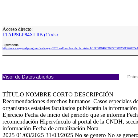
Acceso directo:
LTAIPSLP84XLIIB (1).xlsx
Hipervinculo
http://www.cegaipslp.org.mx/webcegaip2025.nsf/nombre_de_la_vista/AC3C5D840E2069C306258C670074
Visor de Datos abiertos
Datos
TÍTULO NOMBRE CORTO DESCRIPCIÓN
Recomendaciones derechos humanos_Casos especiales de 
organismos estatales facultados publicarán la informació
Ejercicio Fecha de inicio del periodo que se informa Fec
recomendación Hipervínculo al portal de la CNDH, sección
información Fecha de actualización Nota
2025 01/03/2025 31/03/2025 No se genero No se genero