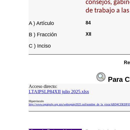
consejos, gabin
de trabajo a la
A ) Artículo
84
B ) Fracción
XII
C ) Inciso
Re
Para
C
Acceso directo:
LTAIPSLP84XII julio 2025.xlsx
Hipervinculo
http://www.cegaipslp.org.mx/webcegaip2025.nsf/nombre_de_la_vista/ABD4CDED