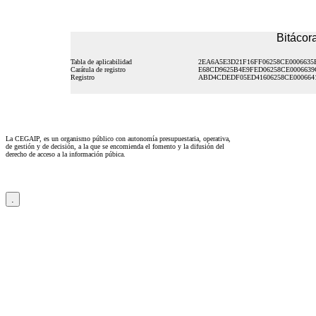
Bitácora
Tabla de aplicabilidad
2EA6A5E3D21F16FF06258CE0006635
Carátula de registro
E68CD9625B4E9FED06258CE0006639
Registro
ABD4CDEDF05ED41606258CE000664
La CEGAIP, es un organismo público con autonomía presupuestaria, operativa,
de gestión y de decisión, a la que se encomienda el fomento y la difusión del
derecho de acceso a la información púbica.