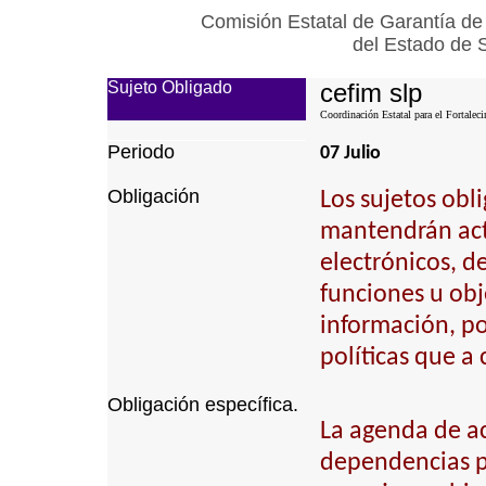
Comisión Estatal de Garantía de
del Estado de 
Sujeto Obligado
cefim slp
Coordinación Estatal para el Fortalec
Periodo
07 Julio
Obligación
Los sujetos obl
mantendrán actu
electrónicos, d
funciones u obj
información, p
políticas que a
Obligación específica.
La agenda de act
dependencias pú