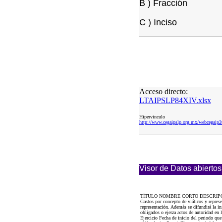
B ) Fracción
C ) Inciso
Acceso directo:
LTAIPSLP84XIV.xlsx
Hipervinculo
http://www.cegaipslp.org.mx/webcega
Visor de Datos abiertos
TÍTULO NOMBRE CORTO DESCRIP
Gastos por concepto de viáticos y repre
representación. Además se difundirá la i
obligados o ejerza actos de autoridad en
Ejercicio Fecha de inicio del periodo 