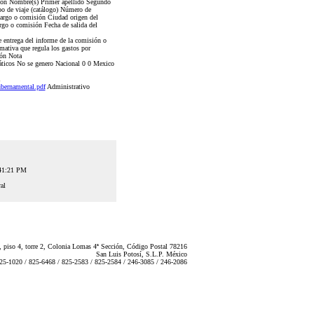
ción Nombre(s) Primer apellido Segundo
 de viaje (catálogo) Número de
cargo o comisión Ciudad origen del
rgo o comisión Fecha de salida del
 entrega del informe de la comisión o
ativa que regula los gastos por
ión Nota
áticos No se genero Nacional 0 0 Mexico
1
ernamental.pdf
Administrativo
:41:21 PM
al
 piso 4, torre 2, Colonia Lomas 4ª Sección, Código Postal 78216
San Luis Potosí, S.L.P. México
825-1020 / 825-6468 / 825-2583 / 825-2584 / 246-3085 / 246-2086