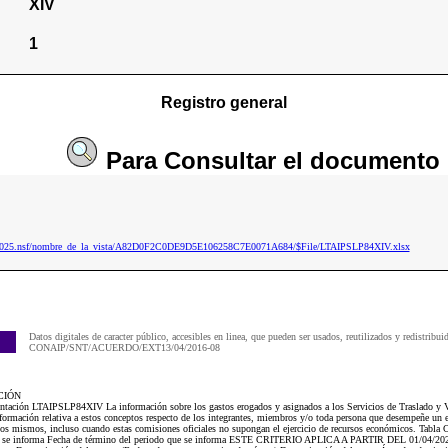
XIV
1
Registro general
Para
Consultar
el documento
ip2025.nsf/nombre_de_la_vista/A82D0F2C0DE9D5E106258C7E0071A684/$File/LTAIPSLP84XIV.xlsx
Datos digitales de caracter público, accesibles en linea, que pueden ser usados, reutilizados y redistribui
CONAIP/SNT/ACUERDO/EXT13/04/2016-08
CIÓN
sentación LTAIPSLP84XIV La información sobre los gastos erogados y asignados a los Servicios de Traslado y V
nformación relativa a estos conceptos respecto de los integrantes, miembros y/o toda persona que desempeñe un 
 los mismos, incluso cuando estas comisiones oficiales no supongan el ejercicio de recursos económicos. Tabla
que se informa Fecha de término del periodo que se informa ESTE CRITERIO APLICA A PARTIR DEL 01/04/2023 