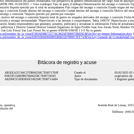
uesto Denominación del puesto (Redactados con perspectiva de género) Denominación del cargo Área de adscrip
R DEL 01/04/2023 -> Sexo (catálogo) Tipo de gasto (Catálogo) Denominación del encargo o comisión Tipo
misión Importe ejercido por el total de acompañantes País origen del encargo o comisión Estado origen del en
argo o comisión Estado destino del encargo o comisión Ciudad destino del encargo o comisión Motivo del enca
encargo o comisión "Importe ejercido por partida por concepto
 motivo del encargo o comisión Importe total de gastos no erogados derivados del encargo o comisión Fecha de
omisión o encargo encomendado "Hipervínculo a las facturas o comprobantes. Tabla_549576" Hipervínculo a norm
tación Área(s) responsable(s) que genera(n), posee(n), publica(n) y actualizan la información Fecha de actualizac
público(a) 1 Director General Director General Organismo de Agua Potable Juan Jose Zavala Torres Hombre Vi
 San Luis Potosi San Luis Potosi No se genero 0/00/00 0/00/00 1 0 0 No se genero
os.nsf/nombre_de_la_vista/974DAE98E72577AC862587890073BEEE/$File/No+se+genera+Informacion.docx
os.nsf/nombre_de_la_vista/EDF91B60D669B95B862587890073FF74/$File/Ley+General+de+Contabilidad+Gub
Bitácora de registro y acuse
AB5EEA257A6C37DB06258C7E00717E0F
Creado el
05/02/2025 02
05B33F2A8E9B076606258C7E00718343
Autor
ooapvarista slp
A82D0F2C0DE9D5E106258C7E0071A684
Tipo de documento
1 Registro gener
a, operativa,
Avenida Real de Lomas, 1015,
ifusión del
Teléfonos: (444) 