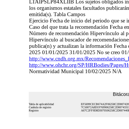
LTAIPSLP84XLIIB Los sujetos obligados inv
los organismos estatales facultados publicará
emitida(s). Tabla Campos
Ejercicio Fecha de inicio del periodo que se
Caso del que trata la recomendación Fecha en 
Número de recomendación Hipervínculo al por
Hipervínculo al buscador de recomendaciones 
publica(n) y actualizan la información Fecha 
2025 01/01/2025 31/01/2025 No se creo 01
http://www.cndh.org.mx/Recomendaciones_
http://www.ohchr.org/SP/HRBodies/Pages/
Normatividad Municipal 10/02/2025 N/A
Bitácora
Tabla de aplicabilidad
EF5699CECB674A2F06258C2D007428
Carátula de registro
7C50072A8D19769906258C2D0074331
Registro
A67C2FF9D8D3070506258C2D007440