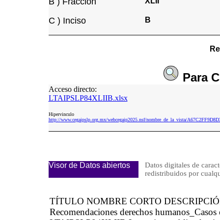
B ) Fracción
XLII
C ) Inciso
B
Re
Para
C
Acceso directo:
LTAIPSLP84XLIIB.xlsx
Hipervinculo
http://www.cegaipslp.org.mx/webcegaip2025.nsf/nombre_de_la_vista/A67C2FF9D
Visor de Datos abiertos
Datos digitales de caract
redistribuidos por cu
TÍTULO NOMBRE CORTO DESCRIPCI
Recomendaciones derechos humanos_Casos es