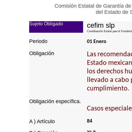
Comisión Estatal de Garantía de
del Estado de 
Sujeto Obligado
cefim slp
Coordinación Estatal para el Fortalec
Periodo
01 Enero
Obligación
Las recomendaci
Estado mexican
los derechos h
llevado a cabo 
cumplimiento.
Obligación específica.
Casos especiale
A ) Artículo
84