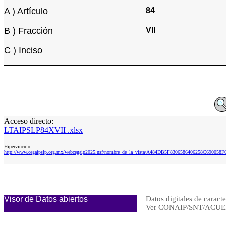
A ) Artículo
84
B ) Fracción
VII
C ) Inciso
Acceso directo:
LTAIPSLP84XVII .xlsx
Hipervinculo
http://www.cegaipslp.org.mx/webcegaip2025.nsf/nombre_de_la_vista/A484DB5F8306586406258C690058F
Visor de Datos abiertos
Datos digitales de caracte
Ver CONAIP/SNT/ACUE