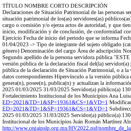
TÍTULO NOMBRE CORTO DESCRIPCIÓN
Declaraciones de Situación Patrimonial de las personas s
situación patrimonial de los(as) servidores(as) públicos(
cargo o comisión y/o ejerza actos de autoridad, y que tien
inicio, modificación y de conclusión, de conformidad con
Ejercicio Fecha de inicio del periodo que se informa
01/04/2023 -> Tipo de integrante del sujeto obligado (ca
género) Denominación del cargo Área de adscripción Nombr
Segundo apellido de la persona servidora pública "ES
versión pública de la declaración fiscal del(la) servidor(
pública de la declaración de Situación Patrimonial, o a la 
datos correspondientes Hipervínculo a la versión pública d
genera(n), posee(n), publica(n) y actualizan la informaci
2025 01/03/2025 31/03/2025 Servidor(a) público(a) 1307 
Fortalecimiento Institucional de los Municipios Ana Lui
ED=2021&TD=1&SP=19361&CS=1&VD=1
Modifica
ED=2021&TD=1&SP=19361&CS=1&VD=1
Subdirecc
2025 01/03/2025 31/03/2025 Servidor(a) público(a) 1307 
Institucional de los Municipios Juán Román Martínez A
http://www.cegaipslp.org.mx/HV2022.nsf/nombre_de