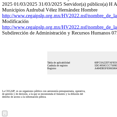
2025 01/03/2025 31/03/2025 Servidor(a) público(a) H A S
Municipios Azdrubal Vélez Hernández Hombre
http://www.cegaipslp.org.mx/HV2022.nsf/nombre_de
Modificación
http://www.cegaipslp.org.mx/HV2022.nsf/nombre_de
Subdirección de Administración y Recursos Humanos 0
Tabla de aplicabilidad
60FC0A22D7AF8334
Carátula de registro
5DC4950CCC7509E
Registro
A484DB5F83065864
La CEGAIP, es un organismo público con autonomía presupuestaria, operativa,
de gestión y de decisión, a la que se encomienda el fomento y la difusión del
derecho de acceso a la información púbica.