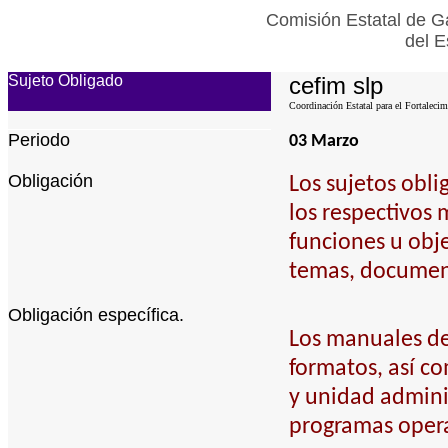
Comisión Estatal de Ga
del E
Sujeto Obligado
cefim slp
Coordinación Estatal para el Fortalecim
Periodo
03 Marzo
Obligación
Los sujetos obl
los respectivos 
funciones u obje
temas, document
Obligación específica.
Los manuales de 
formatos, así c
y unidad adminis
programas operat