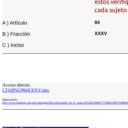
éstos verif
cada sujeto
A ) Artículo
84
B ) Fracción
XXXV
C ) Inciso
Acceso directo:
LTAIPSLP84XXXV.xlsx
Hipervinculo
http://www.cegaipslp.org.mx/webcegaip2025.nsf/nombre_de_la_vista/A325A9C86847171B06258D7A006