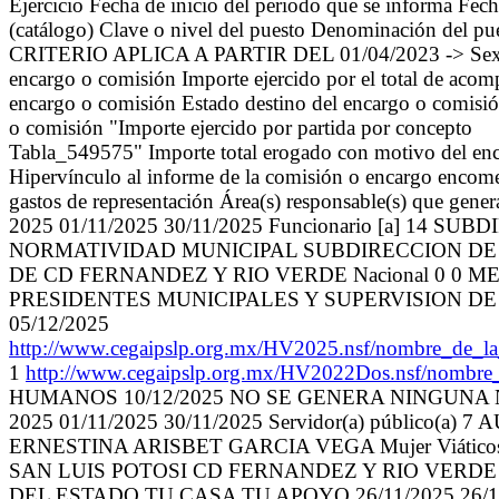
Ejercicio Fecha de inicio del periodo que se informa 
(catálogo) Clave o nivel del puesto Denominación del p
CRITERIO APLICA A PARTIR DEL 01/04/2023 -> Sexo (cat
encargo o comisión Importe ejercido por el total de acom
encargo o comisión Estado destino del encargo o comisió
o comisión "Importe ejercido por partida por concepto
Tabla_549575" Importe total erogado con motivo del enca
Hipervínculo al informe de la comisión o encargo encome
gastos de representación Área(s) responsable(s) que gener
2025 01/11/2025 30/11/2025 Funcionario [a] 
NORMATIVIDAD MUNICIPAL SUBDIRECCION DE A
DE CD FERNANDEZ Y RIO VERDE Nacional 0 0 
PRESIDENTES MUNICIPALES Y SUPERVISION DE 
05/12/2025
http://www.cegaipslp.org.mx/HV2025.nsf/nombre
1
http://www.cegaipslp.org.mx/HV2022Dos.nsf/nombre
HUMANOS 10/12/2025 NO SE GENERA NINGUNA
2025 01/11/2025 30/11/2025 Servidor(a) públ
ERNESTINA ARISBET GARCIA VEGA Mujer Viátic
SAN LUIS POTOSI CD FERNANDEZ Y RIO VERD
DEL ESTADO TU CASA TU APOYO 26/11/2025 26/11/