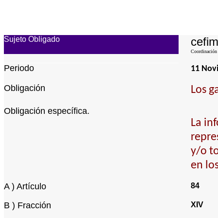
Sujeto Obligado
cefim
Coordinación 
Periodo
11 Nov
Obligación
Los g
Obligación específica.
La in
repre
y/o t
en lo
A ) Artículo
84
B ) Fracción
XIV