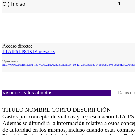
C ) Inciso
1
Acceso directo:
LTAIPSLP84XIV nov.xlsx
Hipervinculo
http://www.cegaipslp.org.mx/webcegaip2025.nsf/nombre_de_la_vista/9D36714050C8C80F06258D5C0075
Visor de Datos abiertos
Datos di
TÍTULO NOMBRE CORTO DESCRIPCIÓN
Gastos por concepto de viáticos y representación LTAIPSL
Además se difundirá la información relativa a estos conc
de autoridad en los mismos, incluso cuando estas comisio