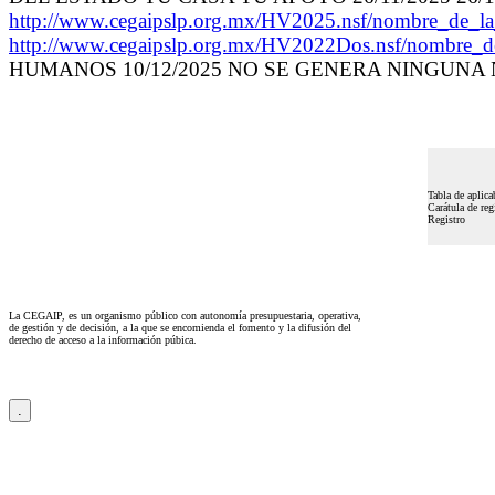
http://www.cegaipslp.org.mx/HV2025.nsf/nombr
http://www.cegaipslp.org.mx/HV2022Dos.nsf/nombre_
HUMANOS 10/12/2025 NO SE GENERA NINGUNA
Tabla de aplica
Carátula de reg
Registro
La CEGAIP, es un organismo público con autonomía presupuestaria, operativa,
de gestión y de decisión, a la que se encomienda el fomento y la difusión del
derecho de acceso a la información púbica.