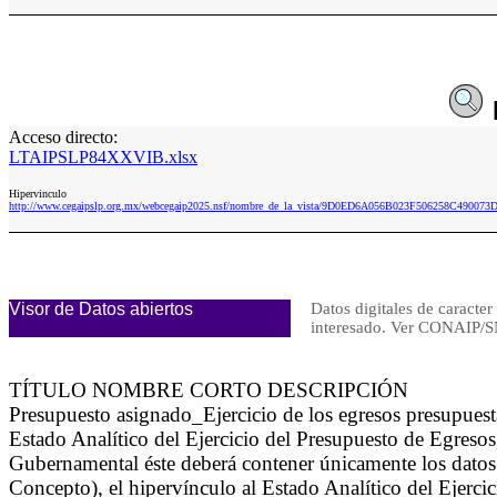
Acceso directo:
LTAIPSLP84XXVIB.xlsx
Hipervinculo
http://www.cegaipslp.org.mx/webcegaip2025.nsf/nombre_de_la_vista/9D0ED6A056B023F506258C49007
Visor de Datos abiertos
Datos digitales de caracter
interesado. Ver CONAIP
TÍTULO NOMBRE CORTO DESCRIPCIÓN
Presupuesto asignado_Ejercicio de los egresos presupues
Estado Analítico del Ejercicio del Presupuesto de Egreso
Gubernamental éste deberá contener únicamente los datos 
Concepto), el hipervínculo al Estado Analítico del Ejerc