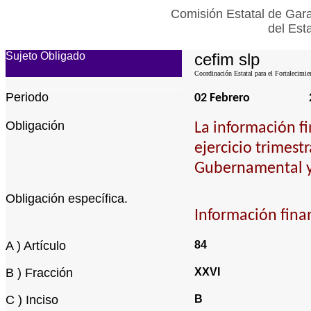
Comisión Estatal de Gara
del Est
Sujeto Obligado
cefim slp
Coordinación Estatal para el Fortalecimie
Periodo
02 Febrero
Obligación
La información f
ejercicio trimest
Gubernamental y
Obligación específica.
Información finan
A ) Artículo
84
B ) Fracción
XXVI
C ) Inciso
B