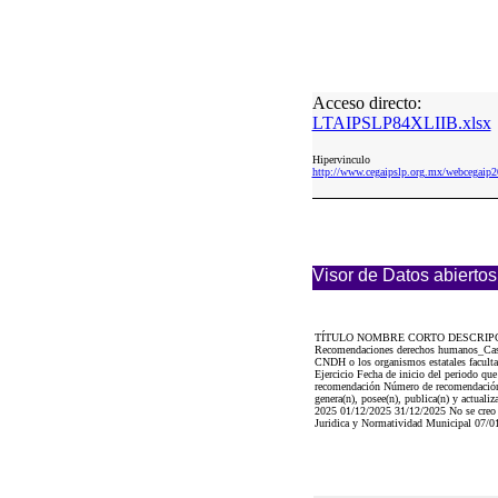
Acceso directo:
LTAIPSLP84XLIIB.xlsx
Hipervinculo
http://www.cegaipslp.org.mx/webcega
Visor de Datos abiertos
TÍTULO NOMBRE CORTO DESCRIP
Recomendaciones derechos humanos_Casos
CNDH o los organismos estatales faculta
Ejercicio Fecha de inicio del periodo que
recomendación Número de recomendación H
genera(n), posee(n), publica(n) y actuali
2025 01/12/2025 31/12/2025 No se creo
Juridica y Normatividad Municipal 07/01