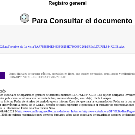
Registro general
Para
Consultar
el documento
ip2025.nsf/nombre_de_la_vista/9AA7956580E3483F06258D78006FC261/$File/LTAIPSLP84XLIIB.xlsx
Datos digitales de caracter público, accesibles en linea, que pueden ser usados, reutilizados y redistribui
CONAIP/SNT/ACUERDO/EXT13/04/2016-08
CIÓN
 especiales de organismos garantes de derechos humanos LTAIPSLP84XLIIB Los sujetos obligados involucrado
dos publicarán la información derivada de la(s) recomendación(es) emitida(s). Tabla Campos
 se informa Fecha de término del periodo que se informa Caso del que trata la recomendación Fecha en la que se 
ipervínculo al portal de la CNDH, sección de casos especiales Hipervínculo al buscador de recomendaciones In
zan la información Fecha de actualización Nota
 01/01/2021 0
http://www.cndh.org.mx/Recomendaciones_Informes
http://www.ohchr.org/SP/HRBodies/Pages
/2026 no existen recomendaciones derechos humanos sobre casos especiales de organismos garantes de derecho