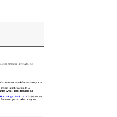
dos por cualquier interesado. Ver
s en casos especiales emitidos por la
recibió la notificación de la
ter. Área(s) responsable(s) que
/HumanRightsBodies.aspx
Subdirección
s humanos, por no existir ninguno