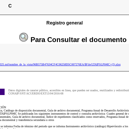
C
Registro general
Para
Consultar
el documento
ip2025.nsf/nombre_de_la_vista/96B575B47634CF4C06258D5C007276EA/$File/LTAIPSLP84IC+(2).xlsx
Datos digitales de caracter público, accesibles en linea, que pueden ser usados, reutilizados y redistribui
CONAIP/SNT/ACUERDO/EXT13/04/2016-08
CIÓN
tica, Catálogo de disposición documental, Guía de archivo documental, Programa Anual de Desarrollo Archivíst
AIPSLP84IC Se publicarán los siguientes instrumentos de control y consulta archivística: Cuadro general de cl
mentales, Guía de archivo documental, Índice de expedientes clasificados como reservados, Programa Anual de 
 documental y transferencia secundaria u otros
e se informa Fecha de término del periodo que se informa Instrumento archivístico (catálogo) Hipervínculo a l