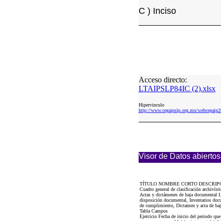
C ) Inciso
Acceso directo:
LTAIPSLP84IC (2).xlsx
Hipervinculo
http://www.cegaipslp.org.mx/webcega
Visor de Datos abiertos
TÍTULO NOMBRE CORTO DESCRIP
Cuadro general de clasificación archivís
Actas y dictámenes de baja documental LT
disposición documental, Inventarios docu
de cumplimiento, Dictamen y acta de baja
Tabla Campos
Ejercicio Fecha de inicio del periodo qu