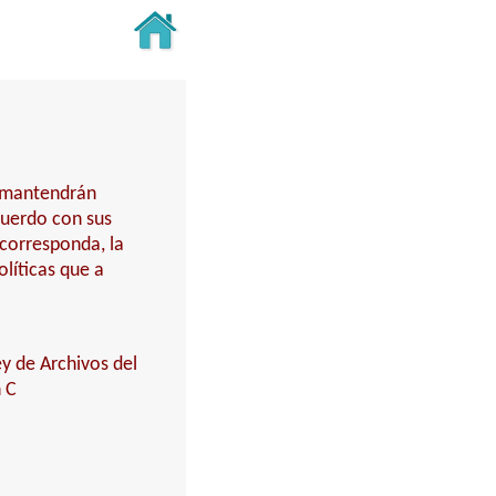
y mantendrán
cuerdo con sus
 corresponda, la
líticas que a
ey de Archivos del
n C