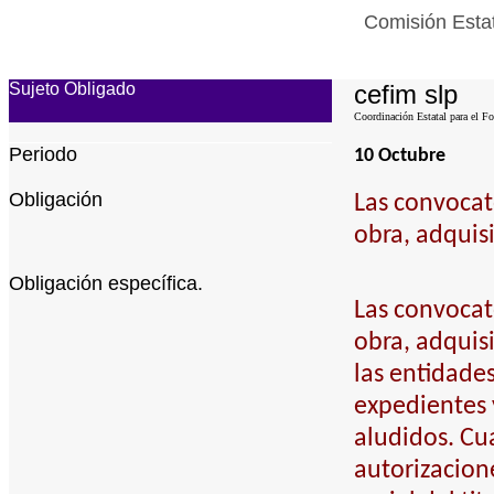
Comisión Estat
Sujeto Obligado
cefim slp
Coordinación Estatal para el Fo
Periodo
10 Octubre
Obligación
Las convocato
obra, adquis
Obligación específica.
Las convocato
obra, adquis
las entidades
expedientes 
aludidos. Cu
autorizacion