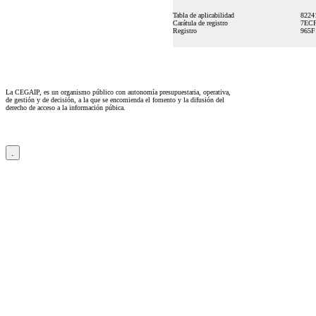
Tabla de aplicabilidad
822
Carátula de registro
7EC
Registro
965F
La CEGAIP, es un organismo público con autonomía presupuestaria, operativa,
de gestión y de decisión, a la que se encomienda el fomento y la difusión del
derecho de acceso a la información púbica.