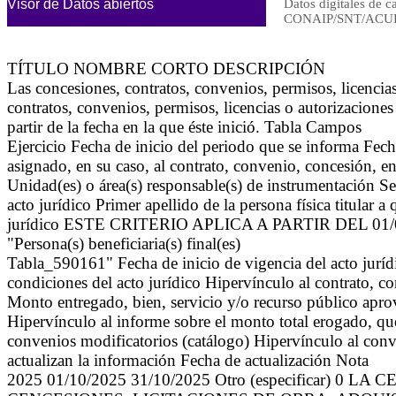
Visor de Datos abiertos
Datos digitales de c
CONAIP/SNT/ACUE
TÍTULO NOMBRE CORTO DESCRIPCIÓN
Las concesiones, contratos, convenios, permisos, licenc
contratos, convenios, permisos, licencias o autorizaciones
partir de la fecha en la que éste inició. Tabla Campos
Ejercicio Fecha de inicio del periodo que se informa Fec
asignado, en su caso, al contrato, convenio, concesión, ent
Unidad(es) o área(s) responsable(s) de instrumentación Sect
acto jurídico Primer apellido de la persona física titular a
jurídico ESTE CRITERIO APLICA A PARTIR DEL 01/04/2023
"Persona(s) beneficiaria(s) final(es)
Tabla_590161" Fecha de inicio de vigencia del acto jurídi
condiciones del acto jurídico Hipervínculo al contrato, c
Monto entregado, bien, servicio y/o recurso público apro
Hipervínculo al informe sobre el monto total erogado, qu
convenios modificatorios (catálogo) Hipervínculo al conve
actualizan la información Fecha de actualización Nota
2025 01/10/2025 31/10/2025 Otro (especificar