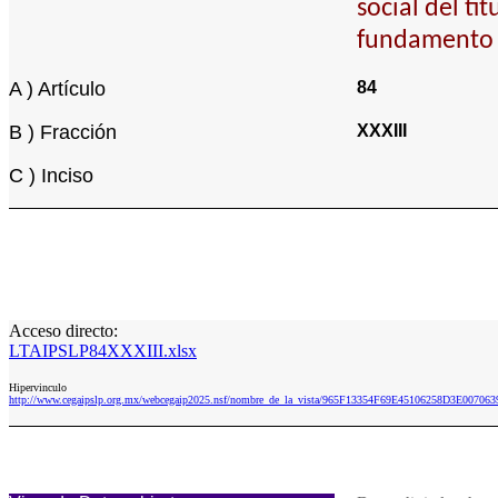
social del ti
fundamento l
A ) Artículo
84
B ) Fracción
XXXIII
C ) Inciso
Acceso directo:
LTAIPSLP84XXXIII.xlsx
Hipervinculo
http://www.cegaipslp.org.mx/webcegaip2025.nsf/nombre_de_la_vista/965F13354F69E45106258D3E00706