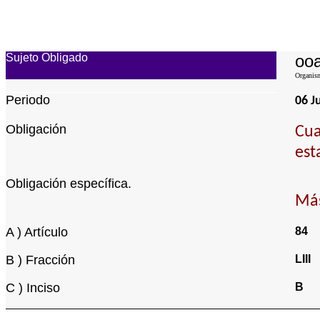
Sujeto Obligado
ooa
Organism
Periodo
06 J
Obligación
Cua
est
Obligación específica.
Más
A ) Artículo
84
B ) Fracción
LIII
C ) Inciso
B