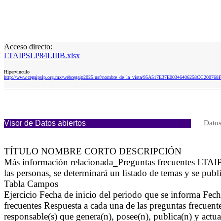
Acceso directo:
LTAIPSLP84LIIIB.xlsx
Hipervinculo
http://www.cegaipslp.org.mx/webcegaip2025.nsf/nombre_de_la_vista/95A517E37E00346406258CC200768F
Visor de Datos abiertos
Datos
TÍTULO NOMBRE CORTO DESCRIPCIÓN
Más información relacionada_Preguntas frecuentes LTAIPSL
las personas, se determinará un listado de temas y se publ
Tabla Campos
Ejercicio Fecha de inicio del periodo que se informa Fec
frecuentes Respuesta a cada una de las preguntas frecuente
responsable(s) que genera(n), posee(n), publica(n) y actu