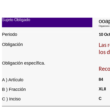
Sujeto Obligado
ooap
Organismo d
Periodo
10 Oc
Obligación
Las 
los 
Obligación específica.
Reco
A ) Artículo
84
B ) Fracción
XLII
C ) Inciso
C