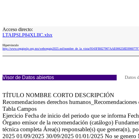
Acceso directo:
LTAIPSLP84XLIIC.xlsx
Hipervinculo
http://www.cegaipslp.org.mx/webcegaip2025.nsf/nombre_de_la_vista/9543FB827907AAE006258D390077F
Visor de Datos abiertos
Datos d
TÍTULO NOMBRE CORTO DESCRIPCIÓN
Recomendaciones derechos humanos_Recomendaciones de 
Tabla Campos
Ejercicio Fecha de inicio del periodo que se informa Fe
Órgano emisor de la recomendación (catálogo) Fundamento
técnica completa Área(s) responsable(s) que genera(n), po
2025 01/09/2025 30/09/2025 01/01/2025 No se genero No