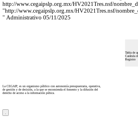
http://www.cegaipslp.org.mx/HV2021Tres.nsf/nombre_
"http://www.cegaipslp.org.mx/HV2021Tres.nsf/nombre
" Administrativo 05/11/2025
Tabla de a
Carátula d
Registro
La CEGAIP, es un organismo público con autonomía presupuestaria, operativa,
de gestión y de decisión, a la que se encomienda el fomento y la difusión del
derecho de acceso a la información púbica.