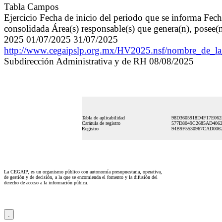
Tabla Campos
Ejercicio Fecha de inicio del periodo que se informa Fec
consolidada Área(s) responsable(s) que genera(n), posee(n
2025 01/07/2025 31/07/2025
http://www.cegaipslp.org.mx/HV2025.nsf/nombre_de
Subdirección Administrativa y de RH 08/08/2025
Tabla de aplicabilidad
98D3605918D4F17E06
Carátula de registro
577D8049C2685AD406
Registro
94B9F5530967CAD006
La CEGAIP, es un organismo público con autonomía presupuestaria, operativa,
de gestión y de decisión, a la que se encomienda el fomento y la difusión del
derecho de acceso a la información púbica.