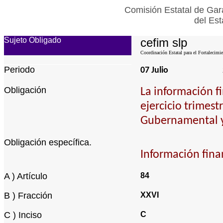
Comisión Estatal de Gar
del Est
Sujeto Obligado
cefim slp
Coordinación Estatal para el Fortalecimi
Periodo
07 Julio
Obligación
La información f
ejercicio trimest
Gubernamental y
Obligación específica.
Información fina
A ) Artículo
84
B ) Fracción
XXVI
C ) Inciso
C