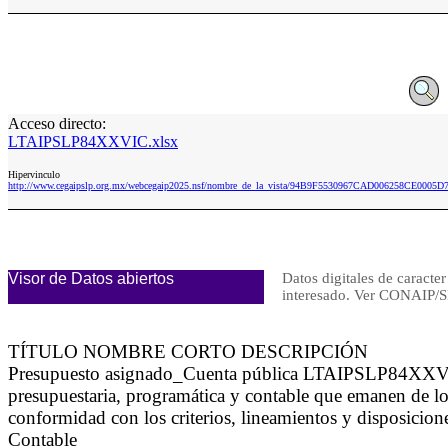
Acceso directo:
LTAIPSLP84XXVIC.xlsx
Hipervinculo
http://www.cegaipslp.org.mx/webcegaip2025.nsf/nombre_de_la_vista/94B9F5530967CAD006258CE0005
Visor de Datos abiertos
Datos digitales de caracter
interesado. Ver CONAI
TÍTULO NOMBRE CORTO DESCRIPCIÓN
Presupuesto asignado_Cuenta pública LTAIPSLP84XXVIC L
presupuestaria, programática y contable que emanen de los
conformidad con los criterios, lineamientos y disposici
Contable