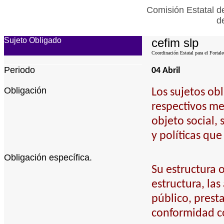
Comisión Estatal d
d
Sujeto Obligado
cefim slp
Coordinación Estatal para el Fortal
Periodo
04 Abril
Obligación
Los sujetos ob
respectivos me
objeto social,
y políticas qu
Obligación específica.
Su estructura 
estructura, la
público, prest
conformidad co