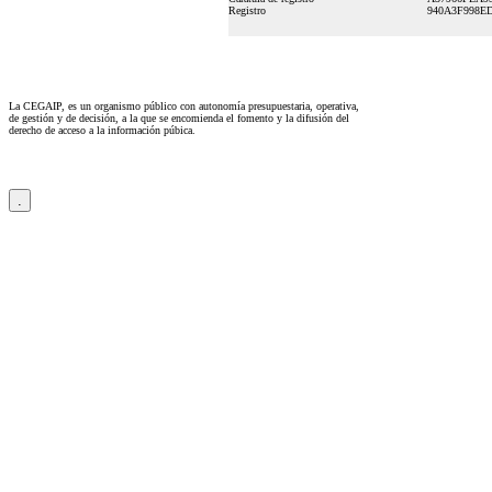
Registro
940A3F998E
La CEGAIP, es un organismo público con autonomía presupuestaria, operativa,
de gestión y de decisión, a la que se encomienda el fomento y la difusión del
derecho de acceso a la información púbica.