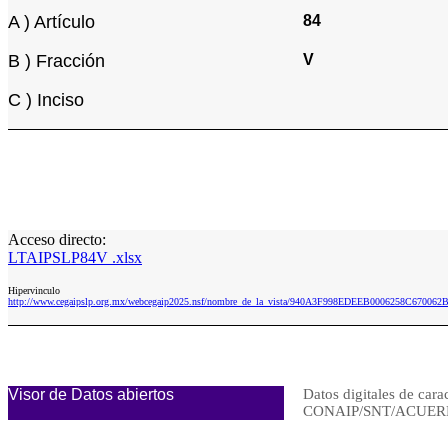
A ) Artículo
84
B ) Fracción
V
C ) Inciso
Acceso directo:
LTAIPSLP84V .xlsx
Hipervinculo
http://www.cegaipslp.org.mx/webcegaip2025.nsf/nombre_de_la_vista/940A3F998EDEEB0006258C67006
Visor de Datos abiertos
Datos digitales de cara
CONAIP/SNT/ACUERD