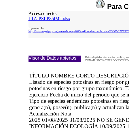
Para
C
Acceso directo:
LTAIPSLP85IM2.xlsx
Hipervinculo
http://www.cegaipslp.org.mx/webcegaip2025.nsf/nombre_de_la_vista/93D85C2C
Visor de Datos abiertos
Datos digitales de caracter público, ac
CONAIP/SNT/ACUERDO/EXT13/04/
TÍTULO NOMBRE CORTO DESCRIPCI
Listado de especies potosinas en riesgo po
potosinas en riesgo por grupo taxonómico. 
Ejercicio Fecha de inicio del periodo que se
Tipo de especies endémicas potosinas en ries
genera(n), posee(n), publica(n) y actualizan 
Actualización Nota
2025 01/08/2025 31/08/2025 NO SE 
INFORMACIÓN ECOLOGÍA 10/09/2025 10/09/2