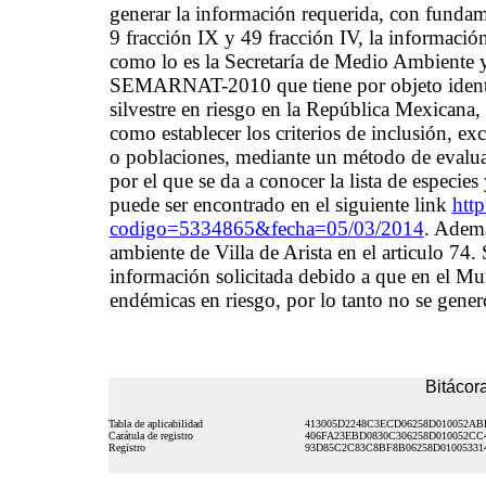
generar la información requerida, con fundame
9 fracción IX y 49 fracción IV, la informació
como lo es la Secretaría de Medio Ambiente
SEMARNAT-2010 que tiene por objeto identifi
silvestre en riesgo en la República Mexicana, 
como establecer los criterios de inclusión, ex
o poblaciones, mediante un método de evalu
por el que se da a conocer la lista de especies
puede ser encontrado en el siguiente link
htt
codigo=5334865&fecha=05/03/2014
. Ademá
ambiente de Villa de Arista en el articulo 74.
información solicitada debido a que en el Mun
endémicas en riesgo, por lo tanto no se gener
Bitácora
Tabla de aplicabilidad
413005D2248C3ECD06258D010052AB
Carátula de registro
406FA23EBD0830C306258D010052CC
Registro
93D85C2C83C8BF8B06258D01005331