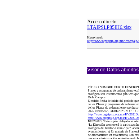
Acceso directo:
LTAIPSLP85IH6.xlsx
Hipervinculo
http://www.cegaipslp.org.mx/webceg
Visor de Datos abiertos
TÍTULO NOMBRE CORTO DESCRIP
Planes y programas de ordenamiento ecol
ecológico son instrumentos públicos que b
Tabla Campos
Ejercicio Fecha de inicio del periodo q
de los Planes y programas de ordenamien
de los Planes de ordenamiento ecológico Á
2025 01/01/2025 31/01/2025 NO SE 
http://www.cegaipslp.org.mx/HV202
http://www.cegaipslp.org.mx/HV202
10/02/2025 "Este sujeto obligado si está
“La Dirección promoverá la participación 
ecológico del territorio municipal”, ade
ayuntamientos: a) En materia de Planeació
de ordenamiento en esta materia; Sin em
que esta administración se gestionando 