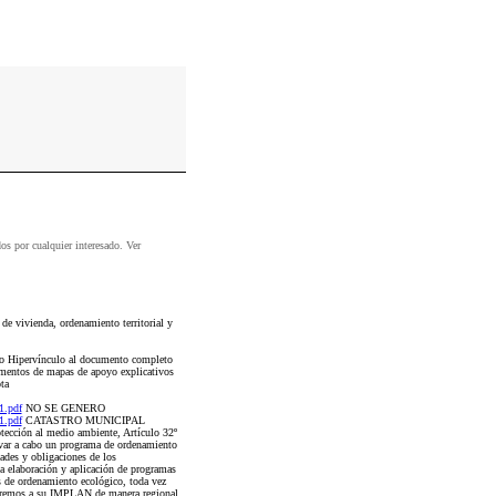
dos por cualquier interesado. Ver
e vivienda, ordenamiento territorial y
ico Hipervínculo al documento completo
umentos de mapas de apoyo explicativos
ta
.pdf
NO SE GENERO
.pdf
CATASTRO MUNICIPAL
tección al medio ambiente, Artículo 32º
levar a cabo un programa de ordenamiento
ades y obligaciones de los
 la elaboración y aplicación de programas
s de ordenamiento ecológico, toda vez
graremos a su IMPLAN de manera regional,