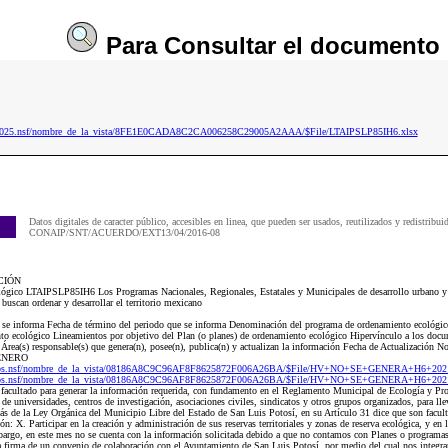
Para
Consultar
el documento
aip2025.nsf/nombre_de_la_vista/8FE1E0CADA8C2CA006258C29005A2AAA/$File/LTAIPSLP85IH6.xlsx
Datos digitales de caracter público, accesibles en linea, que pueden ser usados, reutilizados y redistribui
CONAIP/SNT/ACUERDO/EXT13/04/2016-08
CIÓN
ógico LTAIPSLP85IH6 Los Programas Nacionales, Regionales, Estatales y Municipales de desarrollo urbano y d
uscan ordenar y desarrollar el territorio mexicano
ue se informa Fecha de término del periodo que se informa Denominación del programa de ordenamiento ecológ
to ecológico Lineamientos por objetivo del Plan (o planes) de ordenamiento ecológico Hipervínculo a los doc
rea(s) responsable(s) que genera(n), posee(n), publica(n) y actualizan la información Fecha de Actualización No
GENERO
1Dos.nsf/nombre_de_la_vista/08186A8C9C96AF8F8625872F006A26BA/$File/HV+NO+SE+GENERA+H6+2021
1Dos.nsf/nombre_de_la_vista/08186A8C9C96AF8F8625872F006A26BA/$File/HV+NO+SE+GENERA+H6+2021
 facultado para generar la información requerida, con fundamento en el Reglamento Municipal de Ecología y Pro
de universidades, centros de investigación, asociaciones civiles, sindicatos y otros grupos organizados, para l
más de la Ley Orgánica del Municipio Libre del Estado de San Luis Potosí, en su Artículo 31 dice que son facult
n: X. Participar en la creación y administración de sus reservas territoriales y zonas de reserva ecológica, y en
bargo, en este mes no se cuenta con la información solicitada debido a que no contamos con Planes o programa
la firma de un convenio de colaboración con el Ayuntamiento de San Luis Potosí, por medio del cual nos inte