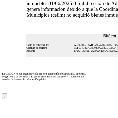
inmuebles 01/06/2025 0 Subdirección de Ad
genera información debido a que la Coordinaci
Municipios (cefim) no adquirió bienes inmueb
Bitácora
Tabla de aplicabilidad
A9709595713A1F5206258CC1005949
Carátula de registro
5DF034B8CAD8E02506258CC100594F
Registro
8FDCA3E81176AF9506258CC1005962
La CEGAIP, es un organismo público con autonomía presupuestaria, operativa,
de gestión y de decisión, a la que se encomienda el fomento y la difusión del
derecho de acceso a la información púbica.