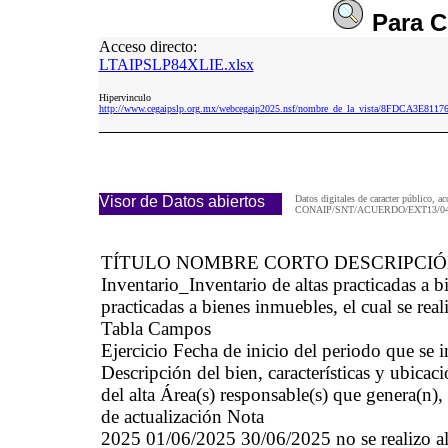
Para
C
Acceso directo:
LTAIPSLP84XLIE.xlsx
Hipervinculo
http://www.cegaipslp.org.mx/webcegaip2025.nsf/nombre_de_la_vista/8FDCA3E81
Visor de Datos abiertos
Datos digitales de caracter público, ac
CONAIP/SNT/ACUERDO/EXT13/04/
TÍTULO NOMBRE CORTO DESCRIPCI
Inventario_Inventario de altas practicadas 
practicadas a bienes inmuebles, el cual se real
Tabla Campos
Ejercicio Fecha de inicio del periodo que se
Descripción del bien, características y ubicaci
del alta Área(s) responsable(s) que genera(n),
de actualización Nota
2025 01/06/2025 30/06/2025 no se realizo alta