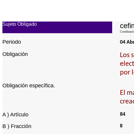
Sujeto Obligado
cefi
Coordinació
Periodo
04 Abr
Obligación
Los 
elec
por 
Obligación específica.
El m
crea
A ) Artículo
84
B ) Fracción
II