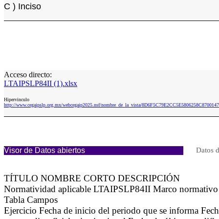
C ) Inciso
Acceso directo:
LTAIPSLP84II (1).xlsx
Hipervinculo
http://www.cegaipslp.org.mx/webcegaip2025.nsf/nombre_de_la_vista/8D6F5C79E2CC5E5806258C8700147
Visor de Datos abiertos
Datos d
TÍTULO NOMBRE CORTO DESCRIPCIÓN
Normatividad aplicable LTAIPSLP84II Marco normativo a
Tabla Campos
Ejercicio Fecha de inicio del periodo que se informa Fe