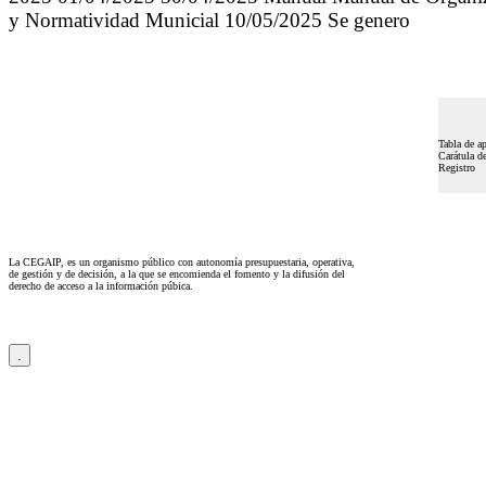
y Normatividad Municial 10/05/2025 Se genero
Tabla de ap
Carátula de
Registro
La CEGAIP, es un organismo público con autonomía presupuestaria, operativa,
de gestión y de decisión, a la que se encomienda el fomento y la difusión del
derecho de acceso a la información púbica.