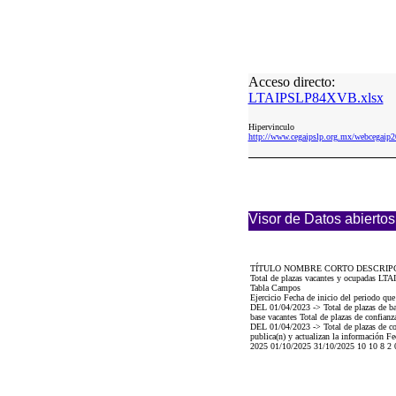
Acceso directo:
LTAIPSLP84XVB.xlsx
Hipervinculo
http://www.cegaipslp.org.mx/webcega
Visor de Datos abiertos
TÍTULO NOMBRE CORTO DESCRIP
Total de plazas vacantes y ocupadas LT
Tabla Campos
Ejercicio Fecha de inicio del periodo q
DEL 01/04/2023 -> Total de plazas de 
base vacantes Total de plazas de con
DEL 01/04/2023 -> Total de plazas de con
publica(n) y actualizan la información Fe
2025 01/10/2025 31/10/2025 10 10 8 2 0