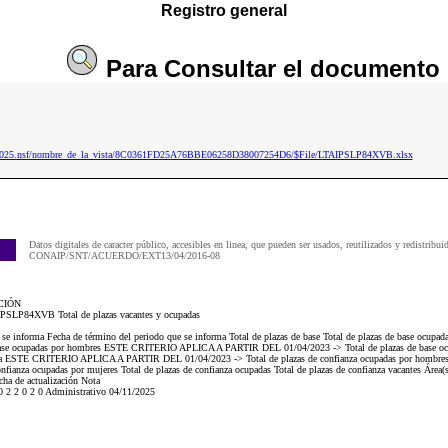
Registro general
Para
Consultar
el documento
ip2025.nsf/nombre_de_la_vista/8C0361FD25A76BBE06258D38007254D6/$File/LTAIPSLP84XVB.xlsx
Datos digitales de caracter público, accesibles en linea, que pueden ser usados, reutilizados y redistribui
CONAIP/SNT/ACUERDO/EXT13/04/2016-08
CIÓN
AIPSLP84XVB Total de plazas vacantes y ocupadas
ue se informa Fecha de término del periodo que se informa Total de plazas de base Total de plazas de base
base ocupadas por hombres ESTE CRITERIO APLICA A PARTIR DEL 01/04/2023 -> Total de plazas de base ocup
fianza ESTE CRITERIO APLICA A PARTIR DEL 01/04/2023 -> Total de plazas de confianza ocupadas por ho
fianza ocupadas por mujeres Total de plazas de confianza ocupadas Total de plazas de confianza vacantes Área(s)
cha de actualización Nota
 2 2 0 2 0 Administrativo 04/11/2025