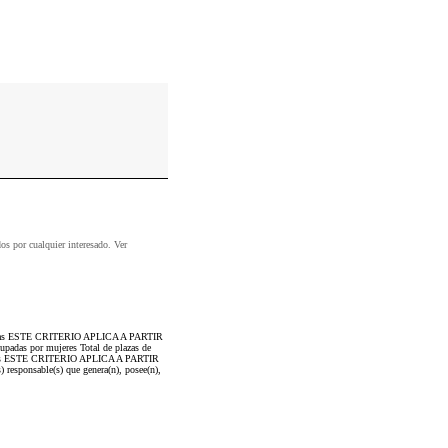
dos por cualquier interesado. Ver
 ocupadas ESTE CRITERIO APLICA A PARTIR
adas por mujeres Total de plazas de
mbres ESTE CRITERIO APLICA A PARTIR
 responsable(s) que genera(n), posee(n),