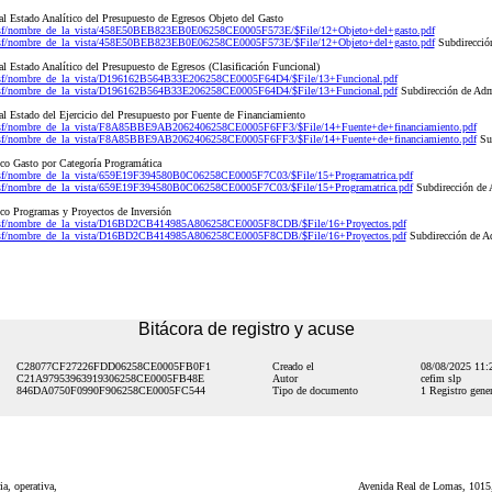
 Estado Analítico del Presupuesto de Egresos Objeto del Gasto
nsf/nombre_de_la_vista/458E50BEB823EB0E06258CE0005F573E/$File/12+Objeto+del+gasto.pdf
nsf/nombre_de_la_vista/458E50BEB823EB0E06258CE0005F573E/$File/12+Objeto+del+gasto.pdf
Subdirección
 Estado Analítico del Presupuesto de Egresos (Clasificación Funcional)
nsf/nombre_de_la_vista/D196162B564B33E206258CE0005F64D4/$File/13+Funcional.pdf
nsf/nombre_de_la_vista/D196162B564B33E206258CE0005F64D4/$File/13+Funcional.pdf
Subdirección de Adm
 Estado del Ejercicio del Presupuesto por Fuente de Financiamiento
nsf/nombre_de_la_vista/F8A85BBE9AB2062406258CE0005F6FF3/$File/14+Fuente+de+financiamiento.pdf
nsf/nombre_de_la_vista/F8A85BBE9AB2062406258CE0005F6FF3/$File/14+Fuente+de+financiamiento.pdf
Sub
o Gasto por Categoría Programática
nsf/nombre_de_la_vista/659E19F394580B0C06258CE0005F7C03/$File/15+Programatrica.pdf
nsf/nombre_de_la_vista/659E19F394580B0C06258CE0005F7C03/$File/15+Programatrica.pdf
Subdirección de 
o Programas y Proyectos de Inversión
.nsf/nombre_de_la_vista/D16BD2CB414985A806258CE0005F8CDB/$File/16+Proyectos.pdf
.nsf/nombre_de_la_vista/D16BD2CB414985A806258CE0005F8CDB/$File/16+Proyectos.pdf
Subdirección de A
Bitácora de registro y acuse
C28077CF27226FDD06258CE0005FB0F1
Creado el
08/08/2025 11
C21A97953963919306258CE0005FB48E
Autor
cefim slp
846DA0750F0990F906258CE0005FC544
Tipo de documento
1 Registro gener
a, operativa,
Avenida Real de Lomas, 1015,