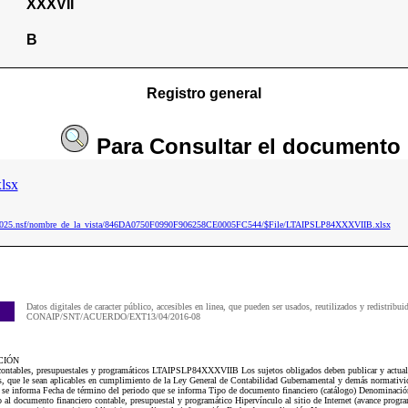
XXXVII
B
Registro general
Para
Consultar
el documento
lsx
ip2025.nsf/nombre_de_la_vista/846DA0750F0990F906258CE0005FC544/$File/LTAIPSLP84XXXVIIB.xlsx
Datos digitales de caracter público, accesibles en linea, que pueden ser usados, reutilizados y redistribui
CONAIP/SNT/ACUERDO/EXT13/04/2016-08
CIÓN
 contables, presupuestales y programáticos LTAIPSLP84XXXVIIB Los sujetos obligados deben publicar y actuali
os, que le sean aplicables en cumplimiento de la Ley General de Contabilidad Gubernamental y demás normativi
e se informa Fecha de término del periodo que se informa Tipo de documento financiero (catálogo) Denominació
 al documento financiero contable, presupuestal y programático Hipervínculo al sitio de Internet (avance progr