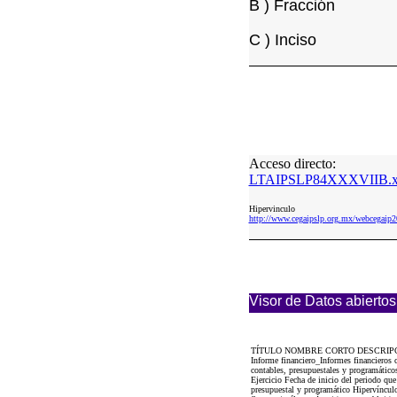
B ) Fracción
C ) Inciso
Acceso directo:
LTAIPSLP84XXXVIIB.x
Hipervinculo
http://www.cegaipslp.org.mx/webcega
Visor de Datos abiertos
TÍTULO NOMBRE CORTO DESCRIP
Informe financiero_Informes financieros
contables, presupuestales y programátic
Ejercicio Fecha de inicio del periodo qu
presupuestal y programático Hipervínculo