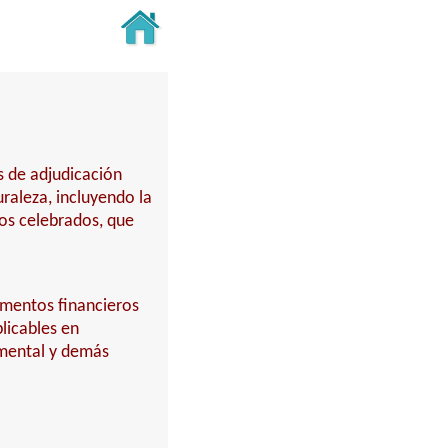
s de adjudicación
turaleza, incluyendo la
tos celebrados, que
umentos financieros
licables en
mental y demás