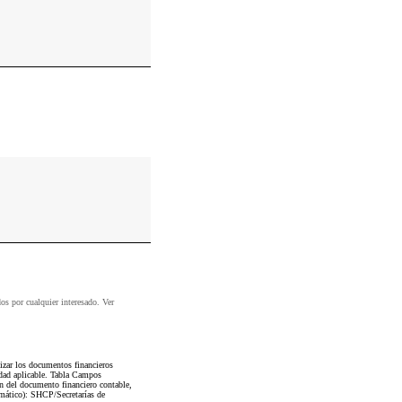
dos por cualquier interesado. Ver
zar los documentos financieros
dad aplicable. Tabla Campos
n del documento financiero contable,
amático): SHCP/Secretarías de