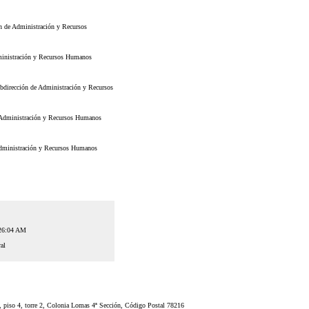
 de Administración y Recursos
inistración y Recursos Humanos
dirección de Administración y Recursos
Administración y Recursos Humanos
dministración y Recursos Humanos
:26:04 AM
al
 piso 4, torre 2, Colonia Lomas 4ª Sección, Código Postal 78216