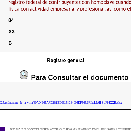
registro federal de contribuyentes con homoclave cuand
física con actividad empresarial y profesional, así como e
84
XX
B
Registro general
Para
Consultar
el documento
aip2025.nsf/nombre_de_la_vista/80AD4065AFD2B1BD06258C84005DF565/$File/LTAIPSLP84XXB.xlsx
Datos digitales de caracter público, accesibles en linea, que pueden ser usados, reutilizados y redistribui