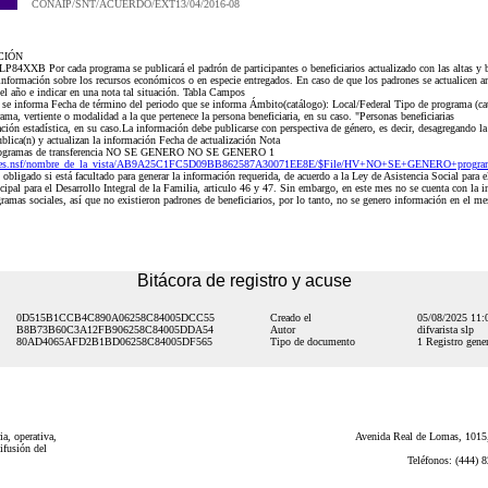
CONAIP/SNT/ACUERDO/EXT13/04/2016-08
CIÓN
P84XXB Por cada programa se publicará el padrón de participantes o beneficiarios actualizado con las altas y b
información sobre los recursos económicos o en especie entregados. En caso de que los padrones se actualicen an
el año e indicar en una nota tal situación. Tabla Campos
ue se informa Fecha de término del periodo que se informa Ámbito(catálogo): Local/Federal Tipo de programa (
, vertiente o modalidad a la que pertenece la persona beneficiaria, en su caso. "Personas beneficiarias
ión estadística, en su caso.La información debe publicarse con perspectiva de género, es decir, desagregando la
ublica(n) y actualizan la información Fecha de actualización Nota
Programas de transferencia NO SE GENERO NO SE GENERO 1
Tres.nsf/nombre_de_la_vista/AB9A25C1FC5D09BB862587A30071EE8E/$File/HV+NO+SE+GENERO+programas
gado si está facultado para generar la información requerida, de acuerdo a la Ley de Asistencia Social para 
pal para el Desarrollo Integral de la Familia, articulo 46 y 47. Sin embargo, en este mes no se cuenta con la i
amas sociales, así que no existieron padrones de beneficiarios, por lo tanto, no se genero información en el mes
Bitácora de registro y acuse
0D515B1CCB4C890A06258C84005DCC55
Creado el
05/08/2025 11
B8B73B60C3A12FB906258C84005DDA54
Autor
difvarista slp
80AD4065AFD2B1BD06258C84005DF565
Tipo de documento
1 Registro gener
a, operativa,
Avenida Real de Lomas, 1015,
ifusión del
Teléfonos: (444) 