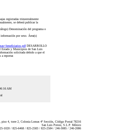
ajas registradas trimestralmente
ualmente, se deberá publicar la
catálogo) Denominación del programa o
 información por sexo. Área(s)
+beneficiarios.pdf
DESARROLLO
el Estado y Municipios de San Luis
nformación solicitada debido a que el
 a reportar.
:06:16 AM
al
 piso 4, torre 2, Colonia Lomas 4ª Sección, Código Postal 78216
San Luis Potosí, S.L.P. México
825-1020 / 825-6468 / 825-2583 / 825-2584 / 246-3085 / 246-2086