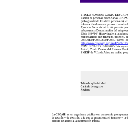
TÍTULO NOMBRE CORTO DESCRIP
Padrón de personas beneficiarias LTAIPSL
(salvaguardando los datos personales), e 
información durante el primer trimestre d
Ejercicio Fecha de inicio del periodo q
subprograma Denominación del subprograma
Tabla_549750" Hipervínculo a la informac
responsable(s) que genera(n), posee(n), p
2025 01/04/2025 30/04/2025 Federal 
http://www.cegaipslp.org.mx/HV2021
COMUNITARIO 10/05/2025 Este sujeto obli
Potosí, Título Cuarto, del Sistema Munici
SMDIF de Villa de Arista no realizo progr
Tabla de aplicabilidad
Carátula de registro
Registro
La CEGAIP, es un organismo público con autonomía presupuestari
de gestión y de decisión, a la que se encomienda el fomento y la d
derecho de acceso a la información púbica.