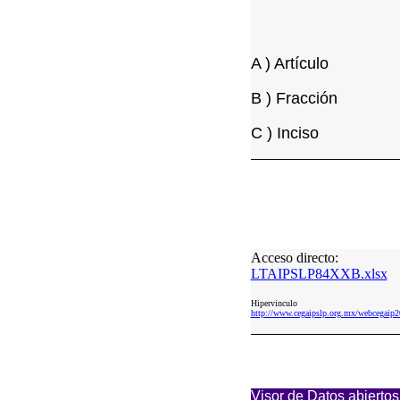
A ) Artículo
B ) Fracción
C ) Inciso
Acceso directo:
LTAIPSLP84XXB.xlsx
Hipervinculo
http://www.cegaipslp.org.mx/webceg
Visor de Datos abiertos