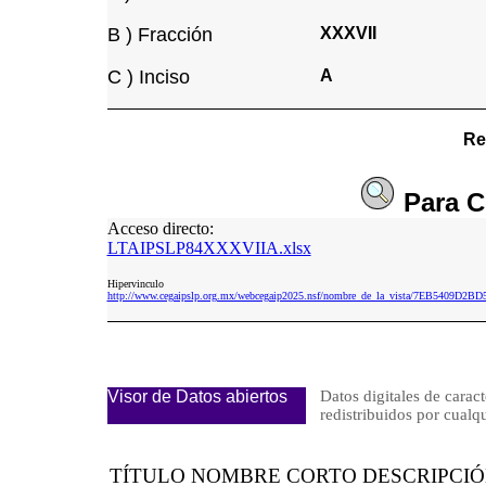
B ) Fracción
XXXVII
C ) Inciso
A
Re
Para
C
Acceso directo:
LTAIPSLP84XXXVIIA.xlsx
Hipervinculo
http://www.cegaipslp.org.mx/webcegaip2025.nsf/nombre_de_la_vista/7EB5409D
Visor de Datos abiertos
Datos digitales de caract
redistribuidos por cu
TÍTULO NOMBRE CORTO DESCRIPCI