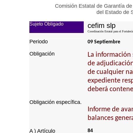
Comisión Estatal de Garantía de
del Estado de 
Sujeto Obligado
cefim slp
Coordinación Estatal para el Fortalec
Periodo
09 Septiembre
Obligación
La información 
de adjudicación 
de cualquier na
expediente resp
deberá contener
Obligación específica.
Informe de ava
balances genera
A ) Artículo
84