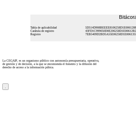
Bitácora
Tabla de aplicabilidad
5D514D908BEEEE8106258D1E006128
Carátula de registro
43FD1C999050D0E206258D1E00612B
Registro
7EB5409D2BD5A55E06258D1E006135
La CEGAIP, es un organismo público con autonomía presupuestaria, operativa,
de gestión y de decisión, a la que se encomienda el fomento y la difusión del
derecho de acceso a la información púbica.