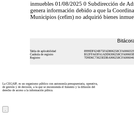
inmuebles 01/08/2025 0 Subdirección de Ad
genera información debido a que la Coordinaci
Municipios (cefim) no adquirió bienes inmueb
Bitácora
Tabla de aplicabilidad
8999DF624B75FAD806258CFA006032
Carátula de registro
B52FFA63FA1ADD6306258CFA00603
Registro
7D9D6C73623EDBA906258CFA006046
La CEGAIP, es un organismo público con autonomía presupuestaria, operativa,
de gestión y de decisión, a la que se encomienda el fomento y la difusión del
derecho de acceso a la información púbica.