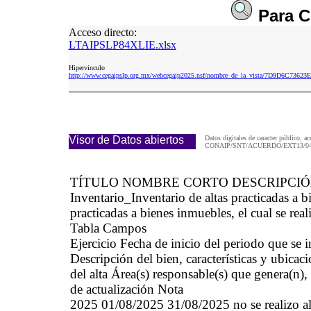
Para
C
Acceso directo:
LTAIPSLP84XLIE.xlsx
Hipervinculo
http://www.cegaipslp.org.mx/webcegaip2025.nsf/nombre_de_la_vista/7D9D6C73
Visor de Datos abiertos
Datos digitales de caracter público, ac
CONAIP/SNT/ACUERDO/EXT13/04/
TÍTULO NOMBRE CORTO DESCRIPCI
Inventario_Inventario de altas practicadas 
practicadas a bienes inmuebles, el cual se real
Tabla Campos
Ejercicio Fecha de inicio del periodo que se
Descripción del bien, características y ubicaci
del alta Área(s) responsable(s) que genera(n),
de actualización Nota
2025 01/08/2025 31/08/2025 no se realizo alta