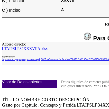
B ) Fracción
XXXVII
C ) Inciso
A
Re
Para
Acceso directo:
LTAIPSLP84XXXVIIA.xlsx
Hipervinculo
http://www.cegaipslp.org.mx/webcegaip2025.nsf/nombre_de_la_vista/7A65CBA62A501BD206258C8500
Visor de Datos abiertos
Datos digitales de caracter públ
cualquier interesado. Ver 
TÍTULO NOMBRE CORTO DESCRIPCIÓN
Gasto por Capítulo, Concepto y Partida LTAIPSLP84XXXV