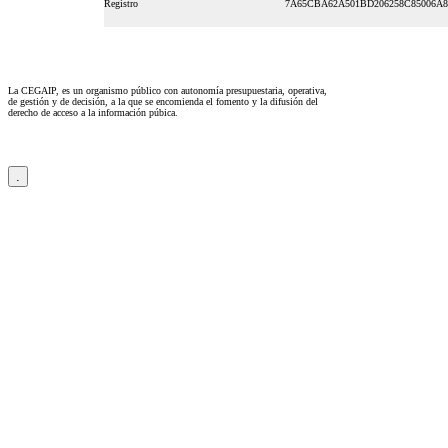
Registro
7A65CBA62A501BD206258C85006A8
La CEGAIP, es un organismo público con autonomía presupuestaria, operativa,
de gestión y de decisión, a la que se encomienda el fomento y la difusión del
derecho de acceso a la información púbica.