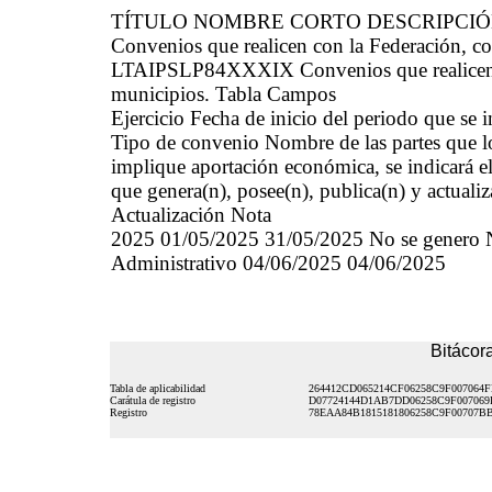
TÍTULO NOMBRE CORTO DESCRIPCI
Convenios que realicen con la Federación, co
LTAIPSLP84XXXIX Convenios que realicen co
municipios. Tabla Campos
Ejercicio Fecha de inicio del periodo que se
Tipo de convenio Nombre de las partes que l
implique aportación económica, se indicará el
que genera(n), posee(n), publica(n) y actuali
Actualización Nota
2025 01/05/2025 31/05/2025 No se genero N
Administrativo 04/06/2025 04/06/2025
Bitácora
Tabla de aplicabilidad
264412CD065214CF06258C9F007064
Carátula de registro
D07724144D1AB7DD06258C9F007069
Registro
78EAA84B1815181806258C9F00707B