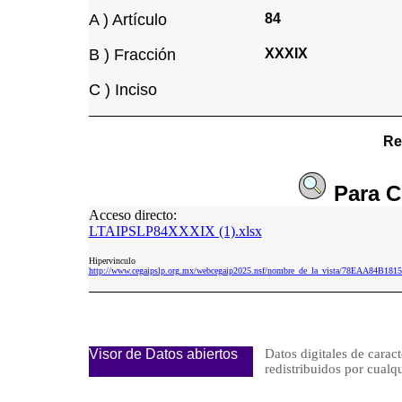
A ) Artículo
84
B ) Fracción
XXXIX
C ) Inciso
Re
Para
C
Acceso directo:
LTAIPSLP84XXXIX (1).xlsx
Hipervinculo
http://www.cegaipslp.org.mx/webcegaip2025.nsf/nombre_de_la_vista/78EAA84B
Visor de Datos abiertos
Datos digitales de caract
redistribuidos por cu