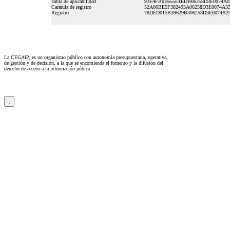
Tabla de aplicabilidad
93E4FB0E655E1EDB06258D3E0074A0
Carátula de registro
52A06BE5F382493A06258D3E0074A3
Registro
78DED015B39629B306258D3E0074B2
La CEGAIP, es un organismo público con autonomía presupuestaria, operativa,
de gestión y de decisión, a la que se encomienda el fomento y la difusión del
derecho de acceso a la información púbica.