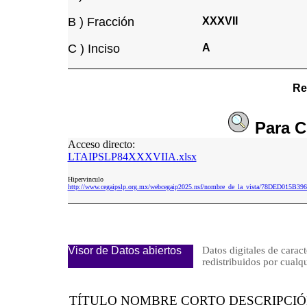
B ) Fracción
XXXVII
C ) Inciso
A
Re
Para
C
Acceso directo:
LTAIPSLP84XXXVIIA.xlsx
Hipervinculo
http://www.cegaipslp.org.mx/webcegaip2025.nsf/nombre_de_la_vista/78DED015
Visor de Datos abiertos
Datos digitales de caract
redistribuidos por cu
TÍTULO NOMBRE CORTO DESCRIPCI