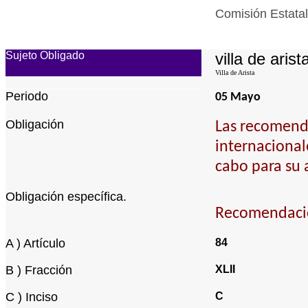
Comisión Estatal
Sujeto Obligado
villa de arist
Villa de Arista
Periodo
05 Mayo
Obligación
Las recomenda
internacional
cabo para su 
Obligación específica.
Recomendacio
A ) Artículo
84
B ) Fracción
XLII
C ) Inciso
C