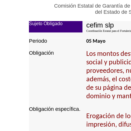
Comisión Estatal de Garantía de
del Estado de 
Sujeto Obligado
cefim slp
Coordinación Estatal para el Fortalec
Periodo
05 Mayo
Obligación
Los montos dest
social y public
proveedores, n
además, el cost
de su página de 
dominio y mant
Obligación específica.
Erogación de lo
impresión, difu