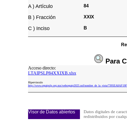
A ) Artículo
84
B ) Fracción
XXIX
C ) Inciso
B
Re
Para
C
Acceso directo:
LTAIPSLP84XXIXB.xlsx
Hipervinculo
http://www.cegaipslp.org.mx/webcegaip2025.nsf/nombre_de_la_vista/7395EA8A
Visor de Datos abiertos
Datos digitales de caract
redistribuidos por cu