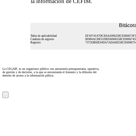
la información de CEFIM.
Bitácora
Tabla de aplicabilidad
EF4374147DCE6A4306258CE000673F
Carátula de registro
BD84ACBE51D8356006258CE0006743
Registro
7372DBEB34DA7ADA06258CE000675
La CEGAIP, es un organismo público con autonomía presupuestaria, operativa,
de gestión y de decisión, a la que se encomienda el fomento y la difusión del
derecho de acceso a la información púbica.