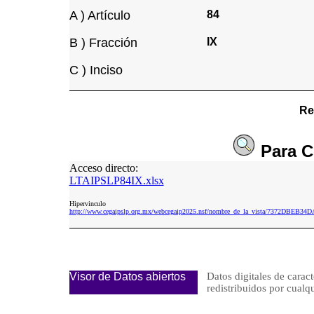
A ) Artículo
84
B ) Fracción
IX
C ) Inciso
Re
Para
C
Acceso directo:
LTAIPSLP84IX.xlsx
Hipervinculo
http://www.cegaipslp.org.mx/webcegaip2025.nsf/nombre_de_la_vista/7372DBEB
Visor de Datos abiertos
Datos digitales de caract
redistribuidos por cu