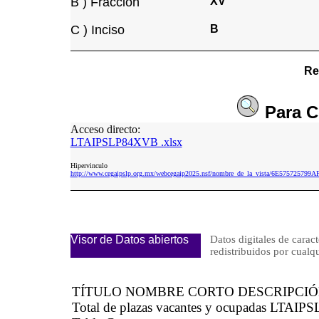
B ) Fracción
XV
C ) Inciso
B
Re
Para
C
Acceso directo:
LTAIPSLP84XVB .xlsx
Hipervinculo
http://www.cegaipslp.org.mx/webcegaip2025.nsf/nombre_de_la_vista/6E5757257
Visor de Datos abiertos
Datos digitales de caract
redistribuidos por cu
TÍTULO NOMBRE CORTO DESCRIPCI
Total de plazas vacantes y ocupadas LTAIPS