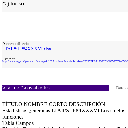
C ) Inciso
Acceso directo:
LTAIPSLP84XXXVI.xlsx
Hipervinculo
http://www.cegaipslp.org.mx/webcegaip2025.nsf/nombre_de_la_vista/6E395FEB713283D306258CC2005
Visor de Datos abiertos
Datos 
TÍTULO NOMBRE CORTO DESCRIPCIÓN
Estadísticas generadas LTAIPSLP84XXXVI Los sujetos obli
funciones
Tabla Campos