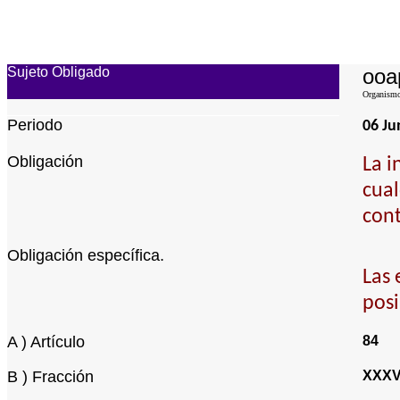
Sujeto Obligado
ooa
Organismo 
Periodo
06 Ju
Obligación
La i
cual
cont
Obligación específica.
Las 
posi
A ) Artículo
84
B ) Fracción
XXXV