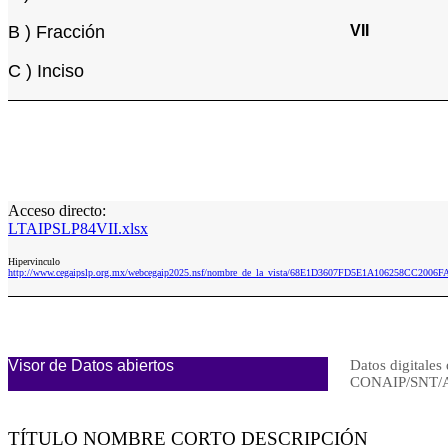
B ) Fracción
VII
C ) Inciso
Acceso directo:
LTAIPSLP84VII.xlsx
Hipervinculo
http://www.cegaipslp.org.mx/webcegaip2025.nsf/nombre_de_la_vista/68E1D3607FD5E1A106258CC2006F
Visor de Datos abiertos
Datos digitales 
CONAIP/SNT/
TÍTULO NOMBRE CORTO DESCRIPCIÓN