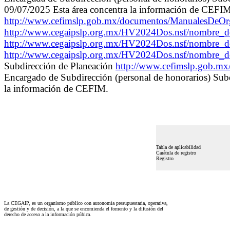
09/07/2025 Esta área concentra la información de CE
http://www.cefimslp.gob.mx/documentos/ManualesDeO
http://www.cegaipslp.org.mx/HV2024Dos.nsf/nombre_
http://www.cegaipslp.org.mx/HV2024Dos.nsf/nombre_d
http://www.cegaipslp.org.mx/HV2024Dos.nsf/nombre_
Subdirección de Planeación
http://www.cefimslp.gob.m
Encargado de Subdirección (personal de honorarios) Subd
la información de CEFIM.
Tabla de aplicabilidad
Carátula de registro
Registro
La CEGAIP, es un organismo público con autonomía presupuestaria, operativa,
de gestión y de decisión, a la que se encomienda el fomento y la difusión del
derecho de acceso a la información púbica.