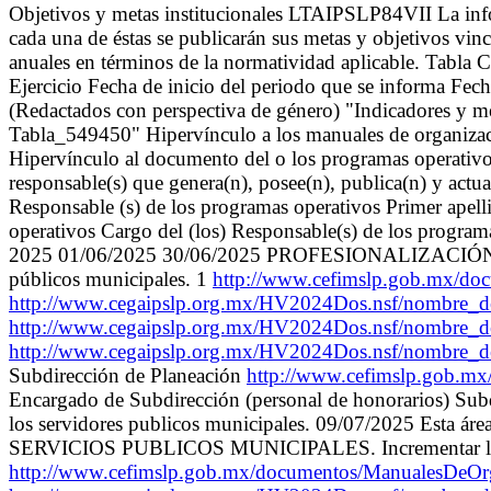
Objetivos y metas institucionales LTAIPSLP84VII La infor
cada una de éstas se publicarán sus metas y objetivos vincu
anuales en términos de la normatividad aplicable. Tabla
Ejercicio Fecha de inicio del periodo que se informa Fec
(Redactados con perspectiva de género) "Indicadores y me
Tabla_549450" Hipervínculo a los manuales de organizació
Hipervínculo al documento del o los programas operativos,
responsable(s) que genera(n), posee(n), publica(n) y act
Responsable (s) de los programas operativos Primer apell
operativos Cargo del (los) Responsable(s) de los progra
2025 01/06/2025 30/06/2025 PROFESIONALIZACIÓN DEL 
públicos municipales. 1
http://www.cefimslp.gob.mx/d
http://www.cegaipslp.org.mx/HV2024Dos.nsf/nombre_
http://www.cegaipslp.org.mx/HV2024Dos.nsf/nombre_d
http://www.cegaipslp.org.mx/HV2024Dos.nsf/nombre_
Subdirección de Planeación
http://www.cefimslp.gob.m
Encargado de Subdirección (personal de honorarios) Subdir
los servidores publicos municipales. 09/07/2025 Es
SERVICIOS PUBLICOS MUNICIPALES. Incrementar la profes
http://www.cefimslp.gob.mx/documentos/ManualesDeO