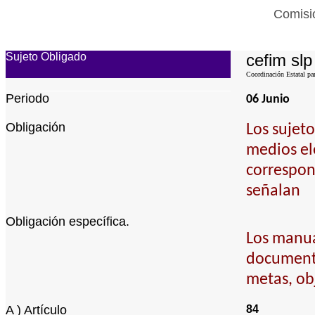
Comisió
Sujeto Obligado
cefim slp
Coordinación Estatal par
Periodo
06 Junio
Obligación
Los sujet
medios el
correspon
señalan
Obligación específica.
Los manual
documento
metas, obj
A ) Artículo
84