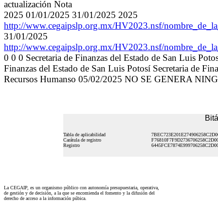
actualización Nota
2025 01/01/2025 31/01/2025 2025
http://www.cegaipslp.org.mx/HV2023.nsf/nombre_de
31/01/2025
http://www.cegaipslp.org.mx/HV2023.nsf/nombre_de
0 0 0 Secretaria de Finanzas del Estado de San Luis Potos
Finanzas del Estado de San Luis Potosí Secretaria de Fin
Recursos Humanso 05/02/2025 NO SE GENERA N
Bit
Tabla de aplicabilidad
7BEC723E201E274906258C2D0
Carátula de registro
F76810F7F9D2736706258C2D0
Registro
6445FCE7874E999706258C2D0
La CEGAIP, es un organismo público con autonomía presupuestaria, operativa,
de gestión y de decisión, a la que se encomienda el fomento y la difusión del
derecho de acceso a la información púbica.