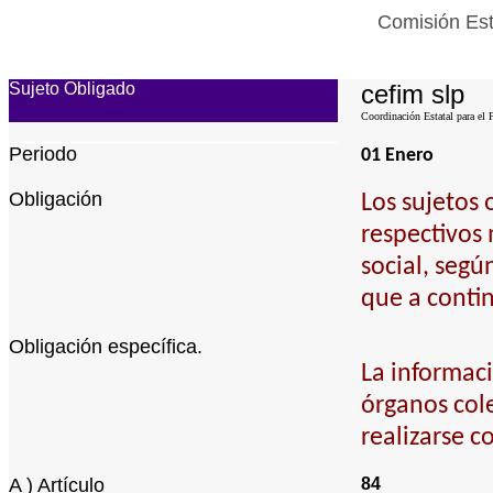
Comisión Est
Sujeto Obligado
cefim slp
Coordinación Estatal para el 
Periodo
01 Enero
Obligación
Los sujetos 
respectivos 
social, segú
que a conti
Obligación específica.
La informaci
órganos cole
realizarse c
A ) Artículo
84