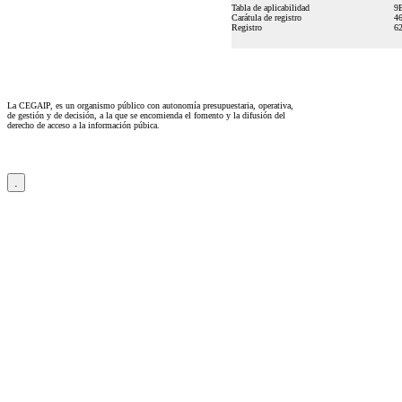
Tabla de aplicabilidad
9
Carátula de registro
4
Registro
6
La CEGAIP, es un organismo público con autonomía presupuestaria, operativa,
de gestión y de decisión, a la que se encomienda el fomento y la difusión del
derecho de acceso a la información púbica.