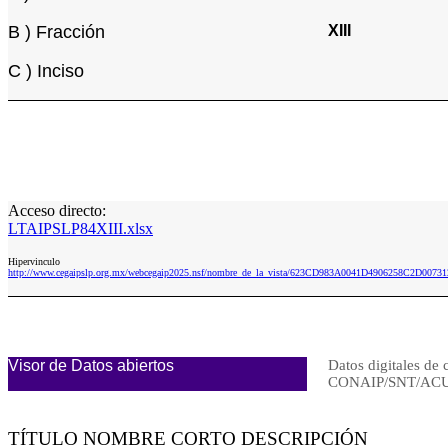
B ) Fracción
XIII
C ) Inciso
Acceso directo:
LTAIPSLP84XIII.xlsx
Hipervinculo
http://www.cegaipslp.org.mx/webcegaip2025.nsf/nombre_de_la_vista/623CD983A0041D4906258C2D00731
Visor de Datos abiertos
Datos digitales de 
CONAIP/SNT/ACU
TÍTULO NOMBRE CORTO DESCRIPCIÓN