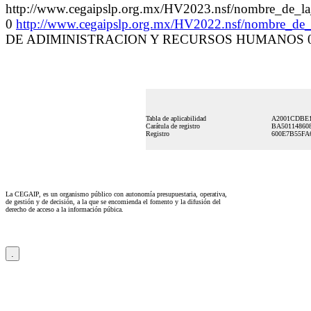
http://www.cegaipslp.org.mx/HV2023.nsf/nombre
0
http://www.cegaipslp.org.mx/HV2022.nsf/nombre_d
DE ADIMINISTRACION Y RECURSOS HUMANOS 0
Tabla de aplicabilidad
A2001CDBE
Carátula de registro
BA50114860
Registro
600E7B55FA
La CEGAIP, es un organismo público con autonomía presupuestaria, operativa,
de gestión y de decisión, a la que se encomienda el fomento y la difusión del
derecho de acceso a la información púbica.