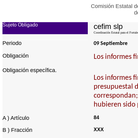
Comisión Estatal d
d
Sujeto Obligado
cefim slp
Coordinación Estatal para el Fortal
Periodo
09 Septiembre
Obligación
Los informes fi
Obligación específica.
Los informes fi
presupuestal d
correspondan; 
hubieren sido
A ) Artículo
84
B ) Fracción
XXX