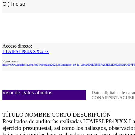
C ) Inciso
Acceso directo:
LTAIPSLP84XXX.xlsx
Hipervinculo
http://www.cegaipslp.org.mx/webcegaip2025.nsf/nombre_de_la_vista/600E7B55FA63EE1D06258D1C007
Visor de Datos abiertos
Datos digitales de cara
CONAIP/SNT/ACUERD
TÍTULO NOMBRE CORTO DESCRIPCIÓN
Resultados de auditorías realizadas LTAIPSLP84XXX La inf
ejercicio presupuestal, así como los hallazgos, observac
la instancia que las haya realizado y, en su caso, el segu