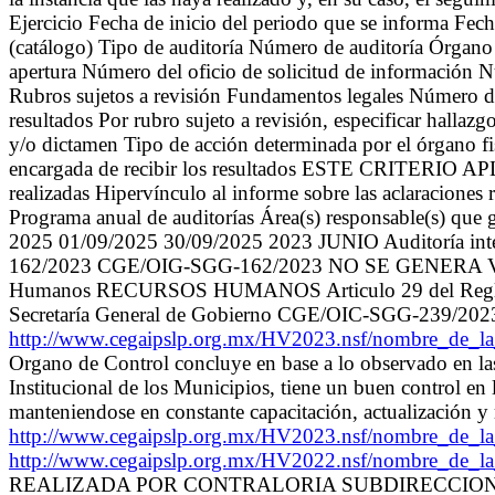
Ejercicio Fecha de inicio del periodo que se informa Fec
(catálogo) Tipo de auditoría Número de auditoría Órgano 
apertura Número del oficio de solicitud de información Nú
Rubros sujetos a revisión Fundamentos legales Número de 
resultados Por rubro sujeto a revisión, especificar hallaz
y/o dictamen Tipo de acción determinada por el órgano fi
encargada de recibir los resultados ESTE CRITERIO APL
realizadas Hipervínculo al informe sobre las aclaraciones 
Programa anual de auditorías Área(s) responsable(s) que g
2025 01/09/2025 30/09/2025 2023 JUNIO Auditoría 
162/2023 CGE/OIG-SGG-162/2023 NO SE GENERA Verifica
Humanos RECURSOS HUMANOS Articulo 29 del Reglamento 
Secretaría General de Gobierno CGE/OIC-SGG-239/202
http://www.cegaipslp.org.mx/HV2023.nsf/nombre_
Organo de Control concluye en base a lo observado en las 
Institucional de los Municipios, tiene un buen control en
manteniendose en constante capacitación, actualización y
http://www.cegaipslp.org.mx/HV2023.nsf/nombre_
http://www.cegaipslp.org.mx/HV2022.nsf/nombre_de_
REALIZADA POR CONTRALORIA SUBDIRECCION