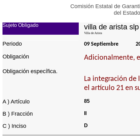
Comisión Estatal de Garantí
del Estado
Sujeto Obligado
villa de arista slp
Villa de Arista
Periodo
09 Septiembre
2
Obligación
Adicionalmente, en
Obligación específica.
La integración de 
el artículo 21 en s
A ) Artículo
85
B ) Fracción
II
C ) Inciso
D