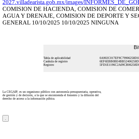
2027.villadearista.gob.mx/images/INFORMES_
COMISION DE HACIENDA, COMISION DE COMER
AGUA Y DRENAJE, COMISION DE DEPORTE Y S
GENERAL 10/10/2025 10/10/2025 NINGUNA
Bi
Tabla de aplicabilidad
0A902C017EF9C79906258D1
Carátula de registro
6EF6EBB0BE4BB52406258D
Registro
5FD1E1196C2A09CB06258D
La CEGAIP, es un organismo público con autonomía presupuestaria, operativa,
de gestión y de decisión, a la que se encomienda el fomento y la difusión del
derecho de acceso a la información púbica.