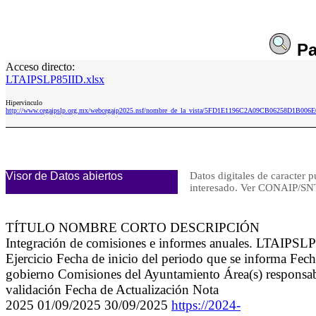
Pa
Acceso directo:
LTAIPSLP85IID.xlsx
Hipervinculo
http://www.cegaipslp.org.mx/webcegaip2025.nsf/nombre_de_la_vista/5FD1E1196C2A09CB06258D1B006E
Visor de Datos abiertos
Datos digitales de caracter p
interesado. Ver CONAIP/
TÍTULO NOMBRE CORTO DESCRIPCIÓN
Integración de comisiones e informes anuales. LTAIPSLP
Ejercicio Fecha de inicio del periodo que se informa Fec
gobierno Comisiones del Ayuntamiento Área(s) responsable
validación Fecha de Actualización Nota
2025 01/09/2025 30/09/2025
https://2024-